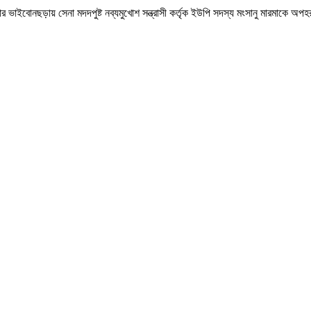
াইবোনছড়ায় সেনা মদদপুষ্ট নব্যমুখোশ সন্ত্রাসী কর্তৃক ইউপি সদস্য মংসানু মারমাকে অপহরণ