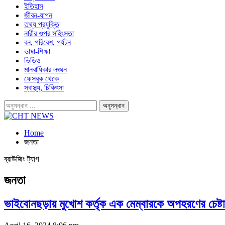
ইতিহাস
জীবন-যাপন
তথ্য প্রযুক্তি
নারীর ওপর সহিংসতা
বন, পরিবেশ, পর্যটন
ভাষা-শিক্ষা
ভিডিও
মানবাধিকার লঙ্ঘন
ফেসবুক থেকে
স্বাস্থ্য, চিকিৎসা
Home
জনতা
ব্রাউজিং ট্যাগ
জনতা
ভাইবোনছড়ায় মুখোশ কর্তৃক এক মেম্বারকে অপহরণের চেষ্ট