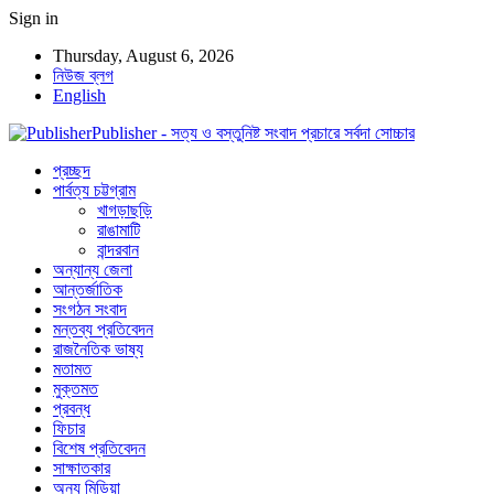
Sign in
Thursday, August 6, 2026
নিউজ ব্লগ
English
Publisher - সত্য ও বস্তুনিষ্ট সংবাদ প্রচারে সর্বদা সোচ্চার
প্রচ্ছদ
পার্বত্য চট্টগ্রাম
খাগড়াছড়ি
রাঙামাটি
বান্দরবান
অন্যান্য জেলা
আন্তর্জাতিক
সংগঠন সংবাদ
মন্তব্য প্রতিবেদন
রাজনৈতিক ভাষ্য
মতামত
মুক্তমত
প্রবন্ধ
ফিচার
বিশেষ প্রতিবেদন
সাক্ষাতকার
অন্য মিডিয়া