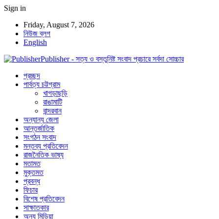
Sign in
Friday, August 7, 2026
নিউজ ব্লগ
English
Publisher - সত্য ও বস্তুনিষ্ট সংবাদ প্রচারে সর্বদা সোচ্চার
প্রচ্ছদ
পার্বত্য চট্টগ্রাম
খাগড়াছড়ি
রাঙামাটি
বান্দরবান
অন্যান্য জেলা
আন্তর্জাতিক
সংগঠন সংবাদ
মন্তব্য প্রতিবেদন
রাজনৈতিক ভাষ্য
মতামত
মুক্তমত
প্রবন্ধ
ফিচার
বিশেষ প্রতিবেদন
সাক্ষাতকার
অন্য মিডিয়া