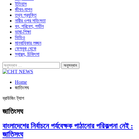
ইতিহাস
জীবন-যাপন
তথ্য প্রযুক্তি
নারীর ওপর সহিংসতা
বন, পরিবেশ, পর্যটন
ভাষা-শিক্ষা
ভিডিও
মানবাধিকার লঙ্ঘন
ফেসবুক থেকে
স্বাস্থ্য, চিকিৎসা
Home
জাতিংসঘ
ব্রাউজিং ট্যাগ
জাতিংসঘ
বাংলাদেশের নির্বাচনে পর্যবেক্ষক পাঠানোর পরিকল্পনা নেই :
জাতিসংঘ