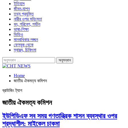
ইতিহাস
জীবন-যাপন
তথ্য প্রযুক্তি
নারীর ওপর সহিংসতা
বন, পরিবেশ, পর্যটন
ভাষা-শিক্ষা
ভিডিও
মানবাধিকার লঙ্ঘন
ফেসবুক থেকে
স্বাস্থ্য, চিকিৎসা
Home
জাতীয় ঐকমত্য কমিশন
ব্রাউজিং ট্যাগ
জাতীয় ঐকমত্য কমিশন
ইউপিডিএফ সব সময় গণতান্ত্রিক শাসন ব্যবস্থার ওপর
শ্রদ্ধাশীল: মাইকেল চাকমা