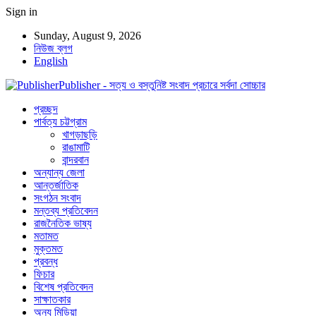
Sign in
Sunday, August 9, 2026
নিউজ ব্লগ
English
Publisher - সত্য ও বস্তুনিষ্ট সংবাদ প্রচারে সর্বদা সোচ্চার
প্রচ্ছদ
পার্বত্য চট্টগ্রাম
খাগড়াছড়ি
রাঙামাটি
বান্দরবান
অন্যান্য জেলা
আন্তর্জাতিক
সংগঠন সংবাদ
মন্তব্য প্রতিবেদন
রাজনৈতিক ভাষ্য
মতামত
মুক্তমত
প্রবন্ধ
ফিচার
বিশেষ প্রতিবেদন
সাক্ষাতকার
অন্য মিডিয়া