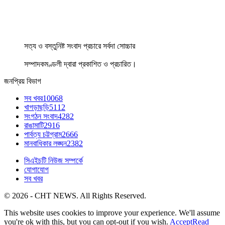
সত্য ও বস্তুনিষ্ট সংবাদ প্রচারে সর্বদা সোচ্চার
সম্পাদকমণ্ডলী দ্বারা প্রকাশিত ও প্রচারিত।
জনপ্রিয় বিভাগ
সব খবর
10068
খাগড়াছড়ি
5112
সংগঠন সংবাদ
4282
রাঙামাটি
2916
পার্বত্য চট্টগ্রাম
2666
মানবাধিকার লঙ্ঘন
2382
সিএইচটি নিউজ সম্পর্কে
যোগাযোগ
সব খবর
© 2026 - CHT NEWS. All Rights Reserved.
This website uses cookies to improve your experience. We'll assume
you're ok with this, but you can opt-out if you wish.
Accept
Read