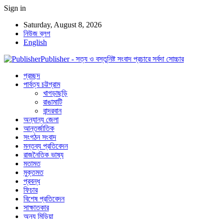
Sign in
Saturday, August 8, 2026
নিউজ ব্লগ
English
Publisher - সত্য ও বস্তুনিষ্ট সংবাদ প্রচারে সর্বদা সোচ্চার
প্রচ্ছদ
পার্বত্য চট্টগ্রাম
খাগড়াছড়ি
রাঙামাটি
বান্দরবান
অন্যান্য জেলা
আন্তর্জাতিক
সংগঠন সংবাদ
মন্তব্য প্রতিবেদন
রাজনৈতিক ভাষ্য
মতামত
মুক্তমত
প্রবন্ধ
ফিচার
বিশেষ প্রতিবেদন
সাক্ষাতকার
অন্য মিডিয়া