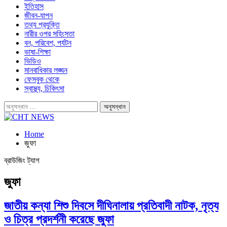
ইতিহাস
জীবন-যাপন
তথ্য প্রযুক্তি
নারীর ওপর সহিংসতা
বন, পরিবেশ, পর্যটন
ভাষা-শিক্ষা
ভিডিও
মানবাধিকার লঙ্ঘন
ফেসবুক থেকে
স্বাস্থ্য, চিকিৎসা
Home
জুফা
ব্রাউজিং ট্যাগ
জুফা
জাতীয় কন্যা শিশু দিবসে দীঘিনালায় প্রতিবাদী নাটক, নৃত্য
ও চিত্র প্রদর্শনী করেছে জুফা