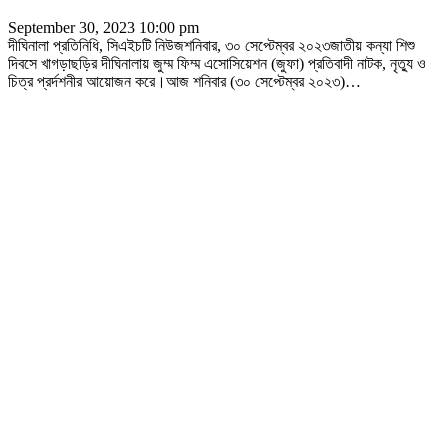
September 30, 2023 10:00 pm
দীঘিনালা প্রতিনিধি, সিএইচটি নিউজশনিবার, ৩০ সেপ্টেম্বর ২০২৩জাতীয় কন্যা শিশু
দিবসে খাগড়াছড়ির দীঘিনালায় জুম্ম ফিম্ম এসোসিয়েশন (জুফা) প্রতিবাদী নাটক, নৃত্যু ও
চিত্র প্রর্দশনীর আয়োজন করে।আজ শনিবার (৩০ সেপ্টেম্বর ২০২৩)
…