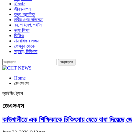
ইতিহাস
জীবন-যাপন
তথ্য প্রযুক্তি
নারীর ওপর সহিংসতা
বন, পরিবেশ, পর্যটন
ভাষা-শিক্ষা
ভিডিও
মানবাধিকার লঙ্ঘন
ফেসবুক থেকে
স্বাস্থ্য, চিকিৎসা
Home
জেএসএস
ব্রাউজিং ট্যাগ
জেএসএস
কাউখালীতে এক শিক্ষিকাকে চিকিৎসায় যেতে বাধা দিয়েছে জ