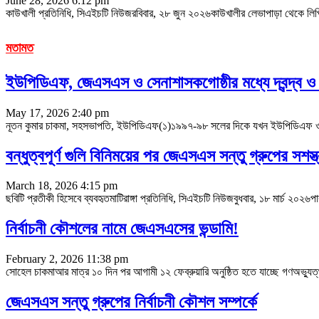
June 28, 2026 6:12 pm
কাউখালী প্রতিনিধি, সিএইচটি নিউজরবিবার, ২৮ জুন ২০২৬কাউখালীর লেভাপাড়া থেকে লিপি 
মতামত
ইউপিডিএফ, জেএসএস ও সেনাশাসকগোষ্ঠীর মধ্যে দ্বন্দ্ব ও স
May 17, 2026 2:40 pm
নূতন কুমার চাকমা, সহসভাপতি, ইউপিডিএফ(১)১৯৯৭-৯৮ সলের দিকে যখন ইউপিডিএফ ও জে
বন্ধুত্বপূর্ণ গুলি বিনিময়ের পর জেএসএস সন্তু গ্রুপের সশস
March 18, 2026 4:15 pm
ছবিটি প্রতীকী হিসেবে ব্যবহৃতমাটিরাঙ্গা প্রতিনিধি, সিএইচটি নিউজবুধবার, ১৮ মার্চ ২০২৬পা
নির্বাচনী কৌশলের নামে জেএসএসের ভন্ডামি!
February 2, 2026 11:38 pm
সোহেল চাকমাআর মাত্র ১০ দিন পর আগামী ১২ ফেব্রুয়ারি অনুষ্ঠিত হতে যাচ্ছে গণঅভ্যুত্থ
জেএসএস সন্তু গ্রুপের নির্বাচনী কৌশল সম্পর্কে