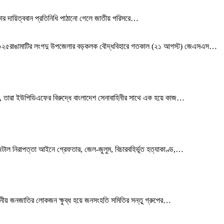
ার দায়িত্ববান প্রতিনিধি পাঠানো গেলে জাতীয় পরিসরে
…
ট ২০২৫রাঙামাটির লংগদু উপজেলার বড়কলক বৌদ্ধবিহারে গতকাল (২১ আগস্ট) জেএসএস
…
েন, তারা ইউপিডিএফের বিরুদ্ধে বাংলাদেশ সেনাবাহিনীর সাথে এক হয়ে কাজ
…
ল নিরাপত্তা আইনে গ্রেফতার, জেল-জুলুম, বিচারবহির্ভূত হত্যাকাণ্ড,
…
ানীয় জনজাতির লোকজন ক্ষুব্ধ হয়ে জনসংহতি সমিতির সন্তু গ্রুপের
…