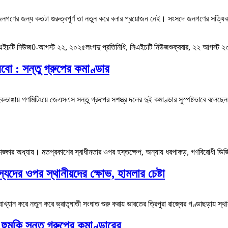
মের জনগণের জন্য কতটা গুরুত্বপূর্ণ তা নতুন করে বলার প্রয়োজন নেই। সংসদে জনগণের সত্যিক
়াসিএইচটি নিউজ0-আগস্ট ২২, ২০২৫লংগদু প্রতিনিধি, সিএইচটি নিউজশুক্রবার, ২২ আগস্
ো : সন্তু গ্রুপের কমাণ্ডার
ভাঙায় গণমিটিংয়ে জেএসএস সন্তু গ্রুপের সশস্ত্র দলের দুই কমাণ্ডার সুস্পষ্টভাবে বলেছ
ার অধ্যায়। মতপ্রকাশের স্বাধীনতার ওপর হস্তক্ষেপ, অন্যায় ধরপাকড়, গণবিরোধী ডিজিটা
দের ওপর স্থানীয়দের ক্ষোভ, হামলার চেষ্টা
যান করে নতুন করে ভ্রাতৃঘাতী সংঘাত শুরু করায় ভারতের ত্রিপুরা রাজ্যের গণ্ডাছড়ায় স্থ
মকি সন্তু গ্রুপের কমাণ্ডারের