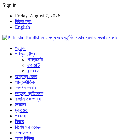
Sign in
Friday, August 7, 2026
নিউজ ব্লগ
English
Publisher - সত্য ও বস্তুনিষ্ট সংবাদ প্রচারে সর্বদা সোচ্চার
প্রচ্ছদ
পার্বত্য চট্টগ্রাম
খাগড়াছড়ি
রাঙামাটি
বান্দরবান
অন্যান্য জেলা
আন্তর্জাতিক
সংগঠন সংবাদ
মন্তব্য প্রতিবেদন
রাজনৈতিক ভাষ্য
মতামত
মুক্তমত
প্রবন্ধ
ফিচার
বিশেষ প্রতিবেদন
সাক্ষাতকার
অন্য মিডিয়া