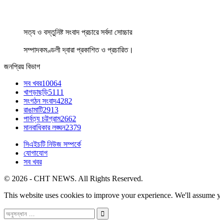
সত্য ও বস্তুনিষ্ট সংবাদ প্রচারে সর্বদা সোচ্চার
সম্পাদকমণ্ডলী দ্বারা প্রকাশিত ও প্রচারিত।
জনপ্রিয় বিভাগ
সব খবর
10064
খাগড়াছড়ি
5111
সংগঠন সংবাদ
4282
রাঙামাটি
2913
পার্বত্য চট্টগ্রাম
2662
মানবাধিকার লঙ্ঘন
2379
সিএইচটি নিউজ সম্পর্কে
যোগাযোগ
সব খবর
© 2026 - CHT NEWS. All Rights Reserved.
This website uses cookies to improve your experience. We'll assume yo