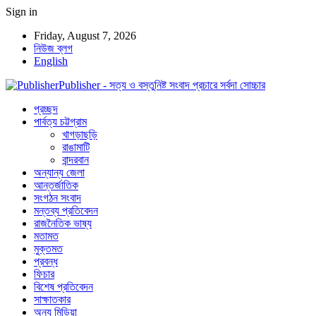
Sign in
Friday, August 7, 2026
নিউজ ব্লগ
English
Publisher - সত্য ও বস্তুনিষ্ট সংবাদ প্রচারে সর্বদা সোচ্চার
প্রচ্ছদ
পার্বত্য চট্টগ্রাম
খাগড়াছড়ি
রাঙামাটি
বান্দরবান
অন্যান্য জেলা
আন্তর্জাতিক
সংগঠন সংবাদ
মন্তব্য প্রতিবেদন
রাজনৈতিক ভাষ্য
মতামত
মুক্তমত
প্রবন্ধ
ফিচার
বিশেষ প্রতিবেদন
সাক্ষাতকার
অন্য মিডিয়া