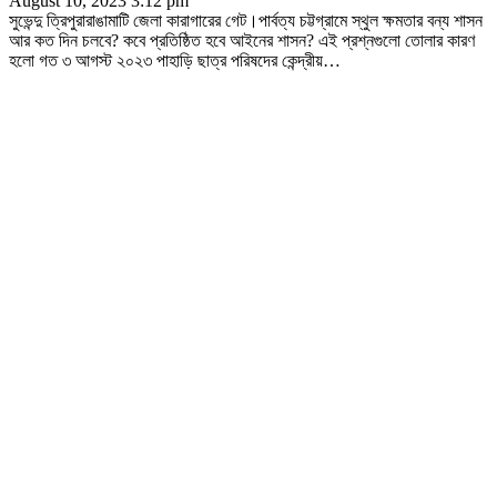
August 10, 2023 3:12 pm
সুভেন্দু ত্রিপুরারাঙামাটি জেলা কারাগারের গেট।পার্বত্য চট্টগ্রামে স্থুল ক্ষমতার বন্য শাসন
আর কত দিন চলবে? কবে প্রতিষ্ঠিত হবে আইনের শাসন? এই প্রশ্নগুলো তোলার কারণ
হলো গত ৩ আগস্ট ২০২৩ পাহাড়ি ছাত্র পরিষদের কেন্দ্রীয়
…