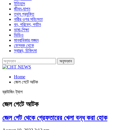
ইতিহাস
জীবন-যাপন
তথ্য প্রযুক্তি
নারীর ওপর সহিংসতা
বন, পরিবেশ, পর্যটন
ভাষা-শিক্ষা
ভিডিও
মানবাধিকার লঙ্ঘন
ফেসবুক থেকে
স্বাস্থ্য, চিকিৎসা
Home
জেল গেটে আটক
ব্রাউজিং ট্যাগ
জেল গেটে আটক
জেল গেট থেকে গ্রেফতারের খেলা বন্ধ করা হোক