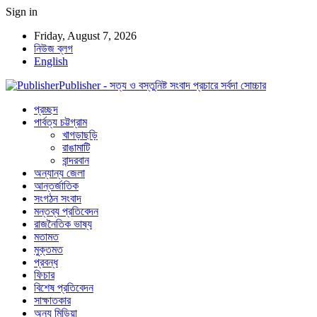
Sign in
Friday, August 7, 2026
নিউজ ব্লগ
English
Publisher - সত্য ও বস্তুনিষ্ট সংবাদ প্রচারে সর্বদা সোচ্চার
প্রচ্ছদ
পার্বত্য চট্টগ্রাম
খাগড়াছড়ি
রাঙামাটি
বান্দরবান
অন্যান্য জেলা
আন্তর্জাতিক
সংগঠন সংবাদ
মন্তব্য প্রতিবেদন
রাজনৈতিক ভাষ্য
মতামত
মুক্তমত
প্রবন্ধ
ফিচার
বিশেষ প্রতিবেদন
সাক্ষাতকার
অন্য মিডিয়া