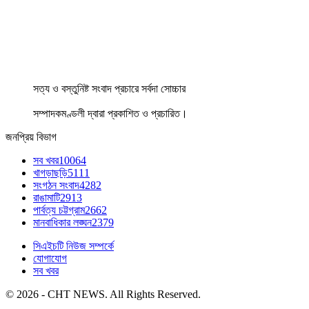
সত্য ও বস্তুনিষ্ট সংবাদ প্রচারে সর্বদা সোচ্চার
সম্পাদকমণ্ডলী দ্বারা প্রকাশিত ও প্রচারিত।
জনপ্রিয় বিভাগ
সব খবর
10064
খাগড়াছড়ি
5111
সংগঠন সংবাদ
4282
রাঙামাটি
2913
পার্বত্য চট্টগ্রাম
2662
মানবাধিকার লঙ্ঘন
2379
সিএইচটি নিউজ সম্পর্কে
যোগাযোগ
সব খবর
© 2026 - CHT NEWS. All Rights Reserved.