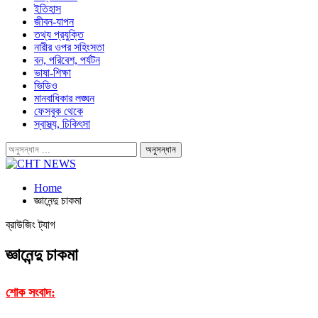
ইতিহাস
জীবন-যাপন
তথ্য প্রযুক্তি
নারীর ওপর সহিংসতা
বন, পরিবেশ, পর্যটন
ভাষা-শিক্ষা
ভিডিও
মানবাধিকার লঙ্ঘন
ফেসবুক থেকে
স্বাস্থ্য, চিকিৎসা
Home
জ্ঞানেন্দু চাকমা
ব্রাউজিং ট্যাগ
জ্ঞানেন্দু চাকমা
শোক সংবাদ: