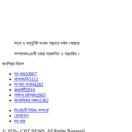
সত্য ও বস্তুনিষ্ট সংবাদ প্রচারে সর্বদা সোচ্চার
সম্পাদকমণ্ডলী দ্বারা প্রকাশিত ও প্রচারিত।
জনপ্রিয় বিভাগ
সব খবর
10067
খাগড়াছড়ি
5111
সংগঠন সংবাদ
4282
রাঙামাটি
2916
পার্বত্য চট্টগ্রাম
2665
মানবাধিকার লঙ্ঘন
2382
সিএইচটি নিউজ সম্পর্কে
যোগাযোগ
সব খবর
© 2026 - CHT NEWS. All Rights Reserved.