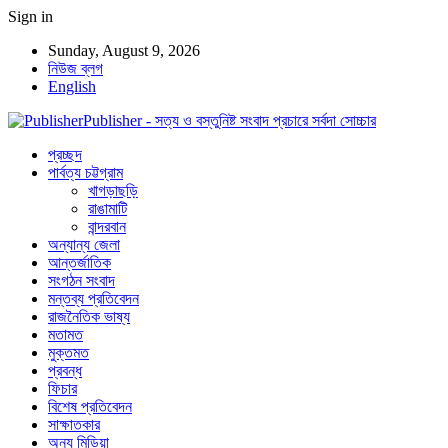
Sign in
Sunday, August 9, 2026
নিউজ ব্লগ
English
Publisher - সত্য ও বস্তুনিষ্ট সংবাদ প্রচারে সর্বদা সোচ্চার
প্রচ্ছদ
পার্বত্য চট্টগ্রাম
খাগড়াছড়ি
রাঙামাটি
বান্দরবান
অন্যান্য জেলা
আন্তর্জাতিক
সংগঠন সংবাদ
মন্তব্য প্রতিবেদন
রাজনৈতিক ভাষ্য
মতামত
মুক্তমত
প্রবন্ধ
ফিচার
বিশেষ প্রতিবেদন
সাক্ষাতকার
অন্য মিডিয়া