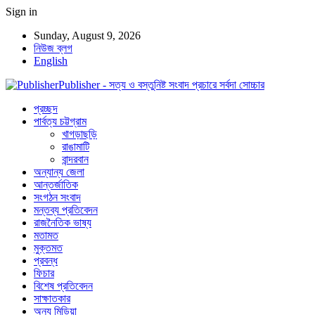
Sign in
Sunday, August 9, 2026
নিউজ ব্লগ
English
Publisher - সত্য ও বস্তুনিষ্ট সংবাদ প্রচারে সর্বদা সোচ্চার
প্রচ্ছদ
পার্বত্য চট্টগ্রাম
খাগড়াছড়ি
রাঙামাটি
বান্দরবান
অন্যান্য জেলা
আন্তর্জাতিক
সংগঠন সংবাদ
মন্তব্য প্রতিবেদন
রাজনৈতিক ভাষ্য
মতামত
মুক্তমত
প্রবন্ধ
ফিচার
বিশেষ প্রতিবেদন
সাক্ষাতকার
অন্য মিডিয়া