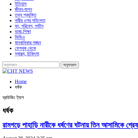
ইতিহাস
জীবন-যাপন
তথ্য প্রযুক্তি
নারীর ওপর সহিংসতা
বন, পরিবেশ, পর্যটন
ভাষা-শিক্ষা
ভিডিও
মানবাধিকার লঙ্ঘন
ফেসবুক থেকে
স্বাস্থ্য, চিকিৎসা
Home
ধর্ষক
ব্রাউজিং ট্যাগ
ধর্ষক
রামগড়ে পাহাড়ি নারীকে ধর্ষণের ঘটনায় তিন আসামিকে গ্র