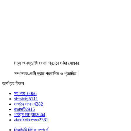
সত্য ও বস্তুনিষ্ট সংবাদ প্রচারে সর্বদা সোচ্চার
সম্পাদকমণ্ডলী দ্বারা প্রকাশিত ও প্রচারিত।
জনপ্রিয় বিভাগ
সব খবর
10066
খাগড়াছড়ি
5111
সংগঠন সংবাদ
4282
রাঙামাটি
2915
পার্বত্য চট্টগ্রাম
2664
মানবাধিকার লঙ্ঘন
2381
সিএইচটি নিউজ সম্পর্কে