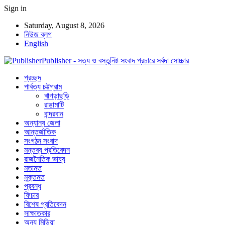
Sign in
Saturday, August 8, 2026
নিউজ ব্লগ
English
Publisher - সত্য ও বস্তুনিষ্ট সংবাদ প্রচারে সর্বদা সোচ্চার
প্রচ্ছদ
পার্বত্য চট্টগ্রাম
খাগড়াছড়ি
রাঙামাটি
বান্দরবান
অন্যান্য জেলা
আন্তর্জাতিক
সংগঠন সংবাদ
মন্তব্য প্রতিবেদন
রাজনৈতিক ভাষ্য
মতামত
মুক্তমত
প্রবন্ধ
ফিচার
বিশেষ প্রতিবেদন
সাক্ষাতকার
অন্য মিডিয়া