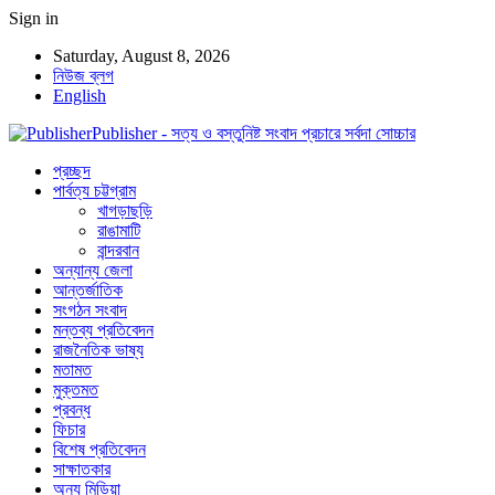
Sign in
Saturday, August 8, 2026
নিউজ ব্লগ
English
Publisher - সত্য ও বস্তুনিষ্ট সংবাদ প্রচারে সর্বদা সোচ্চার
প্রচ্ছদ
পার্বত্য চট্টগ্রাম
খাগড়াছড়ি
রাঙামাটি
বান্দরবান
অন্যান্য জেলা
আন্তর্জাতিক
সংগঠন সংবাদ
মন্তব্য প্রতিবেদন
রাজনৈতিক ভাষ্য
মতামত
মুক্তমত
প্রবন্ধ
ফিচার
বিশেষ প্রতিবেদন
সাক্ষাতকার
অন্য মিডিয়া