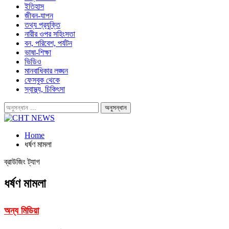
ইতিহাস
জীবন-যাপন
তথ্য প্রযুক্তি
নারীর ওপর সহিংসতা
বন, পরিবেশ, পর্যটন
ভাষা-শিক্ষা
ভিডিও
মানবাধিকার লঙ্ঘন
ফেসবুক থেকে
স্বাস্থ্য, চিকিৎসা
Home
ধর্ষণ মামলা
ব্রাউজিং ট্যাগ
ধর্ষণ মামলা
অন্য মিডিয়া