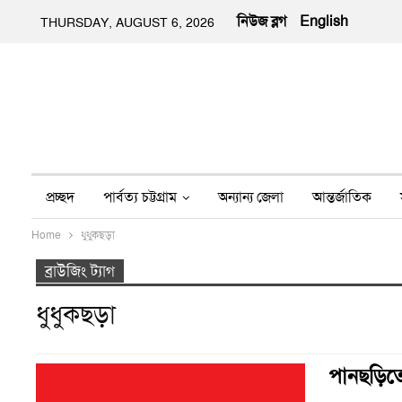
নিউজ ব্লগ
English
THURSDAY, AUGUST 6, 2026
প্রচ্ছদ
পার্বত্য চট্টগ্রাম
অন্যান্য জেলা
আন্তর্জাতিক
Home
ধুধুকছড়া
অন্য মিডিয়া
ইতিহাস
জীবন-যাপন
তথ্য প্রযুক্তি
নার
ব্রাউজিং ট্যাগ
ধুধুকছড়া
পানছড়িতে