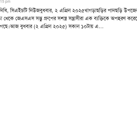
9:15 pm
তিনিধি, সিএইচটি নিউজবুধবার, ২ এপ্রিল ২০২৫খাগড়াছড়ির পানছড়ি উপজে
়া থেকে জেএসএস সন্তু গ্রুপের সশস্ত্র সন্ত্রাসীরা এক ব্যক্তিকে অপহরণ কর
গেছে।আজ বুধবার (২ এপ্রিল ২০২৫) সকাল ১০টায় এ
…