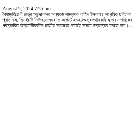
August 5, 2024 7:55 pm
বৈষম্যবিরোধী ছাত্র আন্দোলনের অন্যতম সমন্বয়ক নাহিদ ইসলাম। সংগৃহিত ছবিঢাকা
প্রতিনিধি, সিএইচটি নিউজসোমবার, ৫ আগস্ট ২০২৪অভ্যুত্থানকারী ছাত্র নাগরিকের
প্রস্তাবিত অন্তর্বর্তীকালীন জাতীয় সরকারের কাছেই ক্ষমতা হস্তান্তর করতে হবে।
…