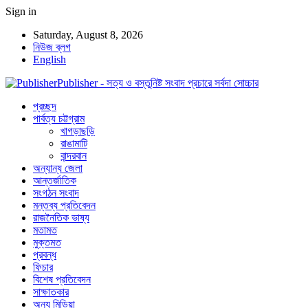
Sign in
Saturday, August 8, 2026
নিউজ ব্লগ
English
Publisher - সত্য ও বস্তুনিষ্ট সংবাদ প্রচারে সর্বদা সোচ্চার
প্রচ্ছদ
পার্বত্য চট্টগ্রাম
খাগড়াছড়ি
রাঙামাটি
বান্দরবান
অন্যান্য জেলা
আন্তর্জাতিক
সংগঠন সংবাদ
মন্তব্য প্রতিবেদন
রাজনৈতিক ভাষ্য
মতামত
মুক্তমত
প্রবন্ধ
ফিচার
বিশেষ প্রতিবেদন
সাক্ষাতকার
অন্য মিডিয়া