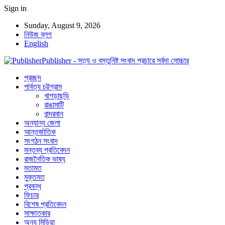
Sign in
Sunday, August 9, 2026
নিউজ ব্লগ
English
Publisher - সত্য ও বস্তুনিষ্ট সংবাদ প্রচারে সর্বদা সোচ্চার
প্রচ্ছদ
পার্বত্য চট্টগ্রাম
খাগড়াছড়ি
রাঙামাটি
বান্দরবান
অন্যান্য জেলা
আন্তর্জাতিক
সংগঠন সংবাদ
মন্তব্য প্রতিবেদন
রাজনৈতিক ভাষ্য
মতামত
মুক্তমত
প্রবন্ধ
ফিচার
বিশেষ প্রতিবেদন
সাক্ষাতকার
অন্য মিডিয়া