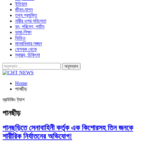
ইতিহাস
জীবন-যাপন
তথ্য প্রযুক্তি
নারীর ওপর সহিংসতা
বন, পরিবেশ, পর্যটন
ভাষা-শিক্ষা
ভিডিও
মানবাধিকার লঙ্ঘন
ফেসবুক থেকে
স্বাস্থ্য, চিকিৎসা
Home
পানছীড়
ব্রাউজিং ট্যাগ
পানছীড়
পানছড়িতে সেনাবাহিনী কর্তৃক এক কিশোরসহ তিন জনকে
শারীরিক নির্যাতনের অভিযোগ!