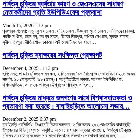
পার্বত্য চুক্তির ব্যর্থতার কারণ ও জেএসএসের সাধারণ
নেতাকর্মীদের প্রতি ইউপিডিএফের প্রত্যাশা
March 15, 2026 1:13 pm
পুনঃপ্রকাশলেখা: নতুন কুমার চাকমা, সচিব চাকমা, উজ্জ্বল স্মৃতি চাকমা, শান্তিদেব চাকমা,
প্রদীপন খীসা, রতন বসু, অংগ্য মারমা, জিকো ত্রিপুরা, কণিকা দেওয়ান, সুনয়ন চাকমা,
সুনীল ত্রিপুরা, নীতি শোভা চাকমা।এই লেখাটি ২০২২ সালে
…
পার্বত্য চুক্তি স্বাক্ষরের সংক্ষিপ্ত প্রেক্ষাপট
December 4, 2025 11:13 pm
ছবি: সন্তু লারমার চুক্তিতে স্বাক্ষর, ২ ডিসেম্বর ‘৯৭ (বামে) ও শেখ হাসিনার হাতে অস্ত্র
সমর্পণ, ১০ ফেব্রুয়ারি ‘৯৮ (ডানে)। সংগৃহিতমিল্টন চাকমা, সংগঠক ইউপিডিএফ,
খাগড়াছড়ি১৯৮০ দশকে পার্বত্য চট্টগ্রামের পরিস্থিতি ছিল
…
পার্বত্য চুক্তির মাধ্যমে জনগণের সাথে বিশ্বাসঘাতকতা ও
প্রতারণা করা হয়েছে : বাঘাইছড়িতে আলোচনা সভায়…
December 2, 2025 6:37 pm
বাঘাইছড়ি প্রতিনিধি, সিএইচটি নিউজমঙ্গলবার, ২ ডিসেম্বর ২০২৫রাঙামাটির বাঘাইছড়ি
উপজেলার বিভিন্ন স্থানে অনুষ্ঠিত আলোচনা সভায় বক্তারা বলেছেন, ‘পার্বত্য চট্টগ্রাম
চুক্তির মাধ্যমে জুম্ম জনগণের সাথে বিশ্বাসঘাতকতা ও প্রতারণা করা হয়েছে।
…