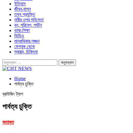
ইতিহাস
জীবন-যাপন
তথ্য প্রযুক্তি
নারীর ওপর সহিংসতা
বন, পরিবেশ, পর্যটন
ভাষা-শিক্ষা
ভিডিও
মানবাধিকার লঙ্ঘন
ফেসবুক থেকে
স্বাস্থ্য, চিকিৎসা
Home
পার্বত্য চুক্তি
ব্রাউজিং ট্যাগ
পার্বত্য চুক্তি
মতামত