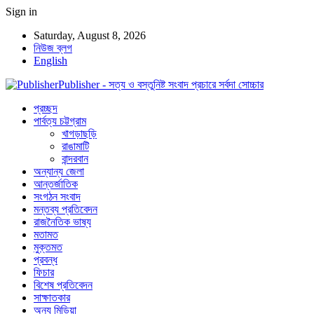
Sign in
Saturday, August 8, 2026
নিউজ ব্লগ
English
Publisher - সত্য ও বস্তুনিষ্ট সংবাদ প্রচারে সর্বদা সোচ্চার
প্রচ্ছদ
পার্বত্য চট্টগ্রাম
খাগড়াছড়ি
রাঙামাটি
বান্দরবান
অন্যান্য জেলা
আন্তর্জাতিক
সংগঠন সংবাদ
মন্তব্য প্রতিবেদন
রাজনৈতিক ভাষ্য
মতামত
মুক্তমত
প্রবন্ধ
ফিচার
বিশেষ প্রতিবেদন
সাক্ষাতকার
অন্য মিডিয়া