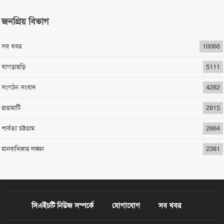
জনপ্রিয় বিভাগ
সব খবর
10066
খাগড়াছড়ি
5111
সংগঠন সংবাদ
4282
রাঙামাটি
2915
পার্বত্য চট্টগ্রাম
2664
মানবাধিকার লঙ্ঘন
2381
সিএইচটি নিউজ সম্পর্কে
যোগাযোগ
সব খবর