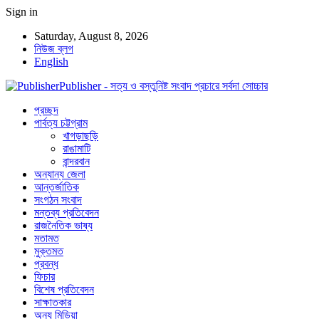
Sign in
Saturday, August 8, 2026
নিউজ ব্লগ
English
Publisher - সত্য ও বস্তুনিষ্ট সংবাদ প্রচারে সর্বদা সোচ্চার
প্রচ্ছদ
পার্বত্য চট্টগ্রাম
খাগড়াছড়ি
রাঙামাটি
বান্দরবান
অন্যান্য জেলা
আন্তর্জাতিক
সংগঠন সংবাদ
মন্তব্য প্রতিবেদন
রাজনৈতিক ভাষ্য
মতামত
মুক্তমত
প্রবন্ধ
ফিচার
বিশেষ প্রতিবেদন
সাক্ষাতকার
অন্য মিডিয়া