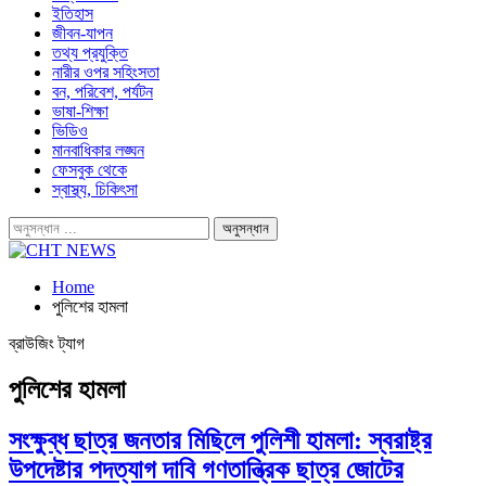
ইতিহাস
জীবন-যাপন
তথ্য প্রযুক্তি
নারীর ওপর সহিংসতা
বন, পরিবেশ, পর্যটন
ভাষা-শিক্ষা
ভিডিও
মানবাধিকার লঙ্ঘন
ফেসবুক থেকে
স্বাস্থ্য, চিকিৎসা
Home
পুলিশের হামলা
ব্রাউজিং ট্যাগ
পুলিশের হামলা
সংক্ষুব্ধ ছাত্র জনতার মিছিলে পুলিশী হামলা: স্বরাষ্ট্র
উপদেষ্টার পদত্যাগ দাবি গণতান্ত্রিক ছাত্র জোটের