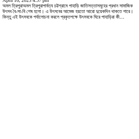
April 16, 2023 4:57 pm
অমল ত্রিপুরাঅমল ত্রিপুরাপার্বত্য চট্টগ্রামে পাহাড়ি জাতিসত্তাসমূহের প্রধান সামাজিক
উৎসব বৈ-সা-বি শেষ হলো। এ উৎসবের আমেজ হয়তো আরো দুয়েকদিন থাকতে পারে।
কিন্তু এই উৎসবকে পর্যালোচনা করলে প্রকৃতপক্ষে উৎসবকে ঘিরে পাহাড়িরা কী
…