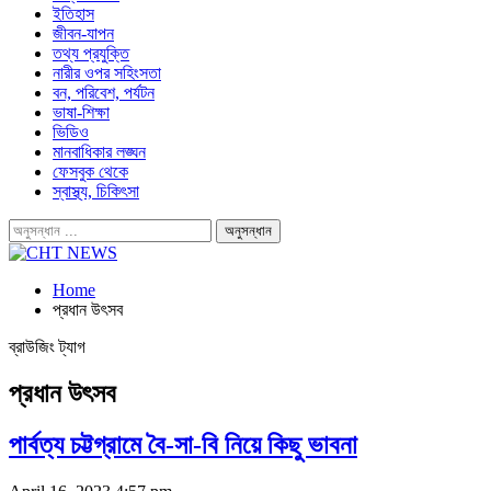
ইতিহাস
জীবন-যাপন
তথ্য প্রযুক্তি
নারীর ওপর সহিংসতা
বন, পরিবেশ, পর্যটন
ভাষা-শিক্ষা
ভিডিও
মানবাধিকার লঙ্ঘন
ফেসবুক থেকে
স্বাস্থ্য, চিকিৎসা
Home
প্রধান উৎসব
ব্রাউজিং ট্যাগ
প্রধান উৎসব
পার্বত্য চট্টগ্রামে বৈ-সা-বি নিয়ে কিছু ভাবনা