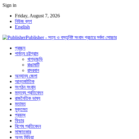
Sign in
Friday, August 7, 2026
নিউজ ব্লগ
English
Publisher - সত্য ও বস্তুনিষ্ট সংবাদ প্রচারে সর্বদা সোচ্চার
প্রচ্ছদ
পার্বত্য চট্টগ্রাম
খাগড়াছড়ি
রাঙামাটি
বান্দরবান
অন্যান্য জেলা
আন্তর্জাতিক
সংগঠন সংবাদ
মন্তব্য প্রতিবেদন
রাজনৈতিক ভাষ্য
মতামত
মুক্তমত
প্রবন্ধ
ফিচার
বিশেষ প্রতিবেদন
সাক্ষাতকার
অন্য মিডিয়া