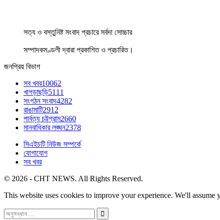
সত্য ও বস্তুনিষ্ট সংবাদ প্রচারে সর্বদা সোচ্চার
সম্পাদকমণ্ডলী দ্বারা প্রকাশিত ও প্রচারিত।
জনপ্রিয় বিভাগ
সব খবর
10062
খাগড়াছড়ি
5111
সংগঠন সংবাদ
4282
রাঙামাটি
2912
পার্বত্য চট্টগ্রাম
2660
মানবাধিকার লঙ্ঘন
2378
সিএইচটি নিউজ সম্পর্কে
যোগাযোগ
সব খবর
© 2026 - CHT NEWS. All Rights Reserved.
This website uses cookies to improve your experience. We'll assume yo