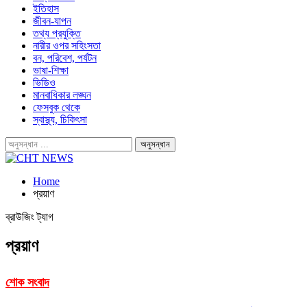
ইতিহাস
জীবন-যাপন
তথ্য প্রযুক্তি
নারীর ওপর সহিংসতা
বন, পরিবেশ, পর্যটন
ভাষা-শিক্ষা
ভিডিও
মানবাধিকার লঙ্ঘন
ফেসবুক থেকে
স্বাস্থ্য, চিকিৎসা
Home
প্রয়াণ
ব্রাউজিং ট্যাগ
প্রয়াণ
শোক সংবাদ