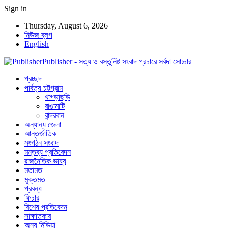
Sign in
Thursday, August 6, 2026
নিউজ ব্লগ
English
Publisher - সত্য ও বস্তুনিষ্ট সংবাদ প্রচারে সর্বদা সোচ্চার
প্রচ্ছদ
পার্বত্য চট্টগ্রাম
খাগড়াছড়ি
রাঙামাটি
বান্দরবান
অন্যান্য জেলা
আন্তর্জাতিক
সংগঠন সংবাদ
মন্তব্য প্রতিবেদন
রাজনৈতিক ভাষ্য
মতামত
মুক্তমত
প্রবন্ধ
ফিচার
বিশেষ প্রতিবেদন
সাক্ষাতকার
অন্য মিডিয়া