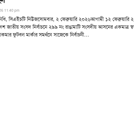
িল
26 11:40 pm
নিধি, সিএইচটি নিউজসোমবার, ২ ফেব্রুয়ারি ২০২৬আগামী ১২ ফেব্রুয়ারি
য়োদশ জাতীয় সংসদ নির্বাচনে ২৯৯ নং রাঙামাটি সংসদীয় আসনের একমাত্র স্বতন্
 চাকমার ফুটবল মার্কার সমর্থনে সাজেকে নির্বাচনী
…