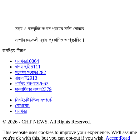
সত্য ও বস্তুনিষ্ট সংবাদ প্রচারে সর্বদা সোচ্চার
সম্পাদকমণ্ডলী দ্বারা প্রকাশিত ও প্রচারিত।
জনপ্রিয় বিভাগ
সব খবর
10064
খাগড়াছড়ি
5111
সংগঠন সংবাদ
4282
রাঙামাটি
2913
পার্বত্য চট্টগ্রাম
2662
মানবাধিকার লঙ্ঘন
2379
সিএইচটি নিউজ সম্পর্কে
যোগাযোগ
সব খবর
© 2026 - CHT NEWS. All Rights Reserved.
This website uses cookies to improve your experience. We'll assume
you're ok with this, but you can opt-out if you wish.
Accept
Read