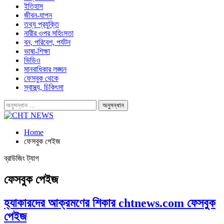
ইতিহাস
জীবন-যাপন
তথ্য প্রযুক্তি
নারীর ওপর সহিংসতা
বন, পরিবেশ, পর্যটন
ভাষা-শিক্ষা
ভিডিও
মানবাধিকার লঙ্ঘন
ফেসবুক থেকে
স্বাস্থ্য, চিকিৎসা
Home
ফেসবুক পেইজ
ব্রাউজিং ট্যাগ
ফেসবুক পেইজ
হ্যাকারদের আক্রমণের শিকার chtnews.com ফেসবুক
পেইজ