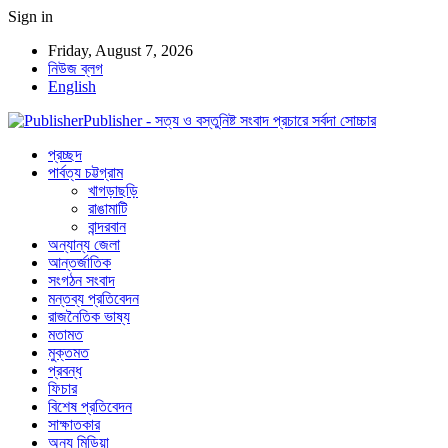
Sign in
Friday, August 7, 2026
নিউজ ব্লগ
English
Publisher - সত্য ও বস্তুনিষ্ট সংবাদ প্রচারে সর্বদা সোচ্চার
প্রচ্ছদ
পার্বত্য চট্টগ্রাম
খাগড়াছড়ি
রাঙামাটি
বান্দরবান
অন্যান্য জেলা
আন্তর্জাতিক
সংগঠন সংবাদ
মন্তব্য প্রতিবেদন
রাজনৈতিক ভাষ্য
মতামত
মুক্তমত
প্রবন্ধ
ফিচার
বিশেষ প্রতিবেদন
সাক্ষাতকার
অন্য মিডিয়া