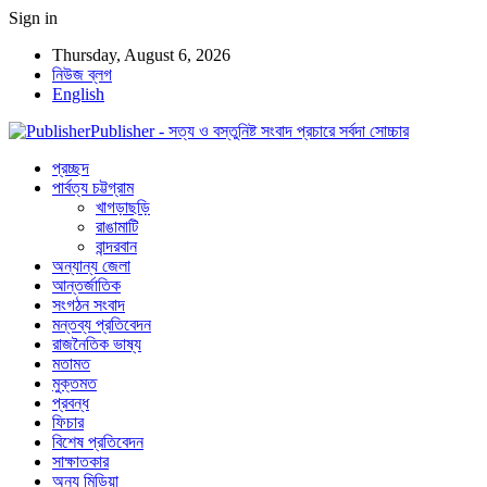
Sign in
Thursday, August 6, 2026
নিউজ ব্লগ
English
Publisher - সত্য ও বস্তুনিষ্ট সংবাদ প্রচারে সর্বদা সোচ্চার
প্রচ্ছদ
পার্বত্য চট্টগ্রাম
খাগড়াছড়ি
রাঙামাটি
বান্দরবান
অন্যান্য জেলা
আন্তর্জাতিক
সংগঠন সংবাদ
মন্তব্য প্রতিবেদন
রাজনৈতিক ভাষ্য
মতামত
মুক্তমত
প্রবন্ধ
ফিচার
বিশেষ প্রতিবেদন
সাক্ষাতকার
অন্য মিডিয়া