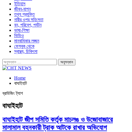
ইতিহাস
জীবন-যাপন
তথ্য প্রযুক্তি
নারীর ওপর সহিংসতা
বন, পরিবেশ, পর্যটন
ভাষা-শিক্ষা
ভিডিও
মানবাধিকার লঙ্ঘন
ফেসবুক থেকে
স্বাস্থ্য, চিকিৎসা
Home
বাঘাইহাট
ব্রাউজিং ট্যাগ
বাঘাইহাট
বাঘাইহাট জীপ সমিতি কর্তৃক মাচলঙ ও উজোবাজারে
মালামাল বহনকারী ট্রাক আটকে রাখার অভিযোগ