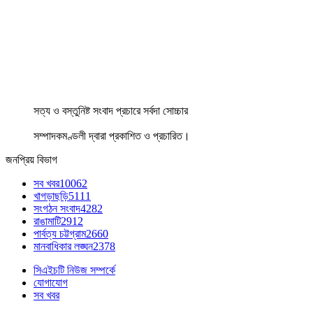
সত্য ও বস্তুনিষ্ট সংবাদ প্রচারে সর্বদা সোচ্চার
সম্পাদকমণ্ডলী দ্বারা প্রকাশিত ও প্রচারিত।
জনপ্রিয় বিভাগ
সব খবর
10062
খাগড়াছড়ি
5111
সংগঠন সংবাদ
4282
রাঙামাটি
2912
পার্বত্য চট্টগ্রাম
2660
মানবাধিকার লঙ্ঘন
2378
সিএইচটি নিউজ সম্পর্কে
যোগাযোগ
সব খবর