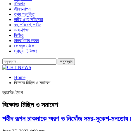
ইতিহাস
জীবন-যাপন
তথ্য প্রযুক্তি
নারীর ওপর সহিংসতা
বন, পরিবেশ, পর্যটন
ভাষা-শিক্ষা
ভিডিও
মানবাধিকার লঙ্ঘন
ফেসবুক থেকে
স্বাস্থ্য, চিকিৎসা
Home
বিক্ষোভ মিছিল ও সমাবেশ
ব্রাউজিং ট্যাগ
বিক্ষোভ মিছিল ও সমাবেশ
শহীদ রূপন চাকমাকে স্মরণ ও নিখোঁজ সমর-সুকেশ-মনতোষ চা