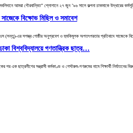
মবলিদানে আমরা গৌরবান্বিত” শ্লোগানে ২৭ জুন ’৯৬ সালে কল্পনা চাকমাকে উদ্ধারের কর্মসূ
ে সাজেকে বিক্ষোভ মিছিল ও সমাবেশ
 (সন্তু)-এর সশস্ত্র গোষ্ঠীর অনুপ্রবেশ ও হুমকিমূলক অপতৎপরতার প্রতিবাদে সাজেকে বিক
ে ঢাকা বিশ্ববিদ্যালয়ে গণতান্ত্রিক ছাত্র…
 পর এক ছাত্রলীগের সন্ত্রাসী কর্মকাণ্ড ও গেস্টরুম-গণরুমের নামে শিক্ষার্থী নির্যাতনের ব