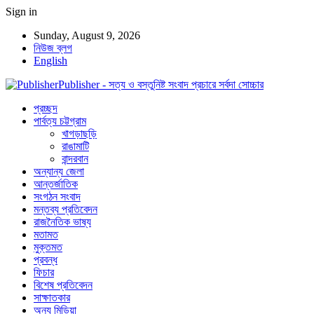
Sign in
Sunday, August 9, 2026
নিউজ ব্লগ
English
Publisher - সত্য ও বস্তুনিষ্ট সংবাদ প্রচারে সর্বদা সোচ্চার
প্রচ্ছদ
পার্বত্য চট্টগ্রাম
খাগড়াছড়ি
রাঙামাটি
বান্দরবান
অন্যান্য জেলা
আন্তর্জাতিক
সংগঠন সংবাদ
মন্তব্য প্রতিবেদন
রাজনৈতিক ভাষ্য
মতামত
মুক্তমত
প্রবন্ধ
ফিচার
বিশেষ প্রতিবেদন
সাক্ষাতকার
অন্য মিডিয়া