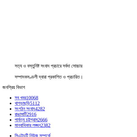
সত্য ও বস্তুনিষ্ট সংবাদ প্রচারে সর্বদা সোচ্চার
সম্পাদকমণ্ডলী দ্বারা প্রকাশিত ও প্রচারিত।
জনপ্রিয় বিভাগ
সব খবর
10068
খাগড়াছড়ি
5112
সংগঠন সংবাদ
4282
রাঙামাটি
2916
পার্বত্য চট্টগ্রাম
2666
মানবাধিকার লঙ্ঘন
2382
সিএইচটি নিউজ সম্পর্কে