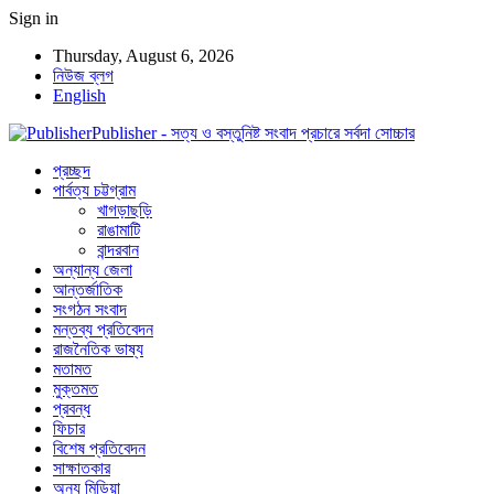
Sign in
Thursday, August 6, 2026
নিউজ ব্লগ
English
Publisher - সত্য ও বস্তুনিষ্ট সংবাদ প্রচারে সর্বদা সোচ্চার
প্রচ্ছদ
পার্বত্য চট্টগ্রাম
খাগড়াছড়ি
রাঙামাটি
বান্দরবান
অন্যান্য জেলা
আন্তর্জাতিক
সংগঠন সংবাদ
মন্তব্য প্রতিবেদন
রাজনৈতিক ভাষ্য
মতামত
মুক্তমত
প্রবন্ধ
ফিচার
বিশেষ প্রতিবেদন
সাক্ষাতকার
অন্য মিডিয়া