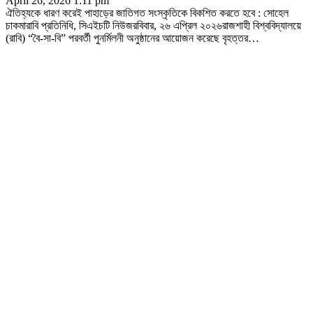
April 26, 2026 1:11 pm
ঐতিহ্যকে ধারণ করেই পাহাড়ের জাতিগত সংস্কৃতিকে বিকশিত করতে হবে : সোহেল
চাকমারাবি প্রতিনিধি, সিএইচটি নিউজরবিবার, ২৬ এপ্রিল ২০২৬রাজশাহী বিশ্ববিদ্যালয়ে
(রাবি) “বৈ-সা-বি” পরবর্তী পুনর্মিলনী অনুষ্ঠানের আয়োজন করেছে বৃহত্তর
…