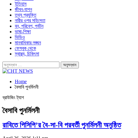
ইতিহাস
জীবন-যাপন
তথ্য প্রযুক্তি
নারীর ওপর সহিংসতা
বন, পরিবেশ, পর্যটন
ভাষা-শিক্ষা
ভিডিও
মানবাধিকার লঙ্ঘন
ফেসবুক থেকে
স্বাস্থ্য, চিকিৎসা
Home
বৈসাবি পুনর্মিলনী
ব্রাউজিং ট্যাগ
বৈসাবি পুনর্মিলনী
রাবিতে পিসিপি’র বৈ-সা-বি পরবর্তী পুনর্মিলনী অনুষ্ঠিত