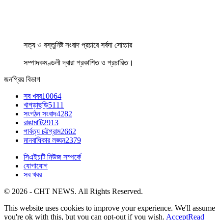
সত্য ও বস্তুনিষ্ট সংবাদ প্রচারে সর্বদা সোচ্চার
সম্পাদকমণ্ডলী দ্বারা প্রকাশিত ও প্রচারিত।
জনপ্রিয় বিভাগ
সব খবর
10064
খাগড়াছড়ি
5111
সংগঠন সংবাদ
4282
রাঙামাটি
2913
পার্বত্য চট্টগ্রাম
2662
মানবাধিকার লঙ্ঘন
2379
সিএইচটি নিউজ সম্পর্কে
যোগাযোগ
সব খবর
© 2026 - CHT NEWS. All Rights Reserved.
This website uses cookies to improve your experience. We'll assume
you're ok with this, but you can opt-out if you wish.
Accept
Read