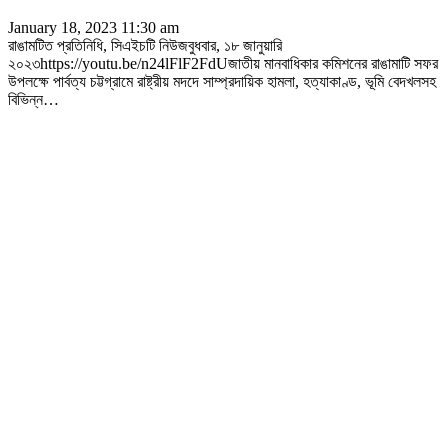
January 18, 2023 11:30 am
রাঙামটিত প্রতিনিধি, সিএইচটি নিউজবুধবার, ১৮ জানুয়ারি
২০২৩https://youtu.be/n24lFlF2FdUজাতীয় মানবাধিকার কমিশনের রাঙামাটি সফর
উপলক্ষে পার্বত্য চট্টগ্রামে রাষ্ট্রীয় মদদে সাম্প্রদায়িক হামলা, হত্যাকাণ্ড, ভূমি বেদখলসহ
বিভিন্ন
…