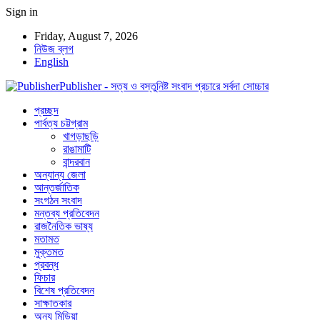
Sign in
Friday, August 7, 2026
নিউজ ব্লগ
English
Publisher - সত্য ও বস্তুনিষ্ট সংবাদ প্রচারে সর্বদা সোচ্চার
প্রচ্ছদ
পার্বত্য চট্টগ্রাম
খাগড়াছড়ি
রাঙামাটি
বান্দরবান
অন্যান্য জেলা
আন্তর্জাতিক
সংগঠন সংবাদ
মন্তব্য প্রতিবেদন
রাজনৈতিক ভাষ্য
মতামত
মুক্তমত
প্রবন্ধ
ফিচার
বিশেষ প্রতিবেদন
সাক্ষাতকার
অন্য মিডিয়া