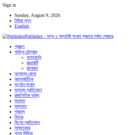
Sign in
Sunday, August 9, 2026
নিউজ ব্লগ
English
Publisher - সত্য ও বস্তুনিষ্ট সংবাদ প্রচারে সর্বদা সোচ্চার
প্রচ্ছদ
পার্বত্য চট্টগ্রাম
খাগড়াছড়ি
রাঙামাটি
বান্দরবান
অন্যান্য জেলা
আন্তর্জাতিক
সংগঠন সংবাদ
মন্তব্য প্রতিবেদন
রাজনৈতিক ভাষ্য
মতামত
মুক্তমত
প্রবন্ধ
ফিচার
বিশেষ প্রতিবেদন
সাক্ষাতকার
অন্য মিডিয়া