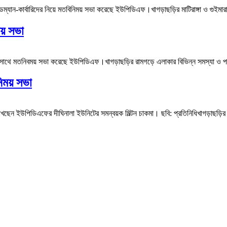
ম্যান-কার্বারিদের নিয়ে মতবিনিময় সভা করেছে ইউপিডিএফ।খাগড়াছড়ির মাটিরাঙ্গা ও গুইমার
য় সভা
ে মতনিবময় সভা করেছে ইউপিডিএফ।খাগড়াছড়ির রামগড়ে এলাকার বিভিন্ন সমস্যা ও পার্বত্য চ
িময় সভা
াখছেন ইউপিডিএফের দীঘিনালা ইউনিটের সমন্বয়ক মিল্টন চাকমা। ছবি: প্রতিনিধিখাগড়াছড়ির দ