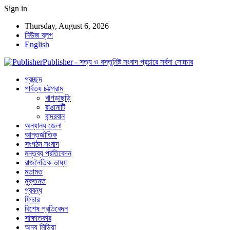
Sign in
Thursday, August 6, 2026
নিউজ ব্লগ
English
Publisher - সত্য ও বস্তুনিষ্ট সংবাদ প্রচারে সর্বদা সোচ্চার
প্রচ্ছদ
পার্বত্য চট্টগ্রাম
খাগড়াছড়ি
রাঙামাটি
বান্দরবান
অন্যান্য জেলা
আন্তর্জাতিক
সংগঠন সংবাদ
মন্তব্য প্রতিবেদন
রাজনৈতিক ভাষ্য
মতামত
মুক্তমত
প্রবন্ধ
ফিচার
বিশেষ প্রতিবেদন
সাক্ষাতকার
অন্য মিডিয়া