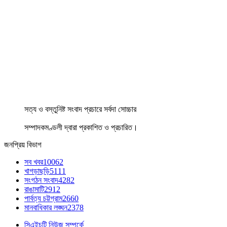
সত্য ও বস্তুনিষ্ট সংবাদ প্রচারে সর্বদা সোচ্চার
সম্পাদকমণ্ডলী দ্বারা প্রকাশিত ও প্রচারিত।
জনপ্রিয় বিভাগ
সব খবর
10062
খাগড়াছড়ি
5111
সংগঠন সংবাদ
4282
রাঙামাটি
2912
পার্বত্য চট্টগ্রাম
2660
মানবাধিকার লঙ্ঘন
2378
সিএইচটি নিউজ সম্পর্কে