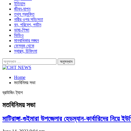
ইতিহাস
জীবন-যাপন
তথ্য প্রযুক্তি
নারীর ওপর সহিংসতা
বন, পরিবেশ, পর্যটন
ভাষা-শিক্ষা
ভিডিও
মানবাধিকার লঙ্ঘন
ফেসবুক থেকে
স্বাস্থ্য, চিকিৎসা
Home
মতবিনিময় সভা
ব্রাউজিং ট্যাগ
মতবিনিময় সভা
মাটিরাঙ্গা-গুইমারা উপজেলার হেডম্যান-কার্বারিদের নিয়ে 