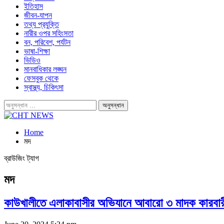
ইতিহাস
জীবন-যাপন
তথ্য প্রযুক্তি
নারীর ওপর সহিংসতা
বন, পরিবেশ, পর্যটন
ভাষা-শিক্ষা
ভিডিও
মানবাধিকার লঙ্ঘন
ফেসবুক থেকে
স্বাস্থ্য, চিকিৎসা
Home
মদ
ব্রাউজিং ট্যাগ
মদ
কাউখালীতে এলাকাবাসীর অভিযানে আবারো ৩ মাদক কারবারী