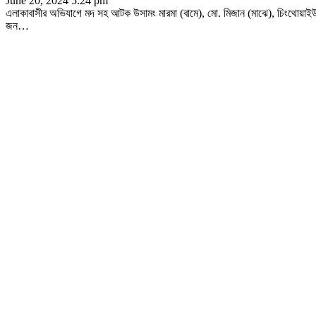
June 20, 2024 5:24 pm
এলাকাবাসীর অভিযাগে মদ সহ আটক উসামং মারমা (বামে), মো. মিজান (মাঝে), চিংথোয়াই
জন
…