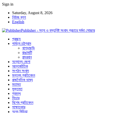
Sign in
Saturday, August 8, 2026
নিউজ ব্লগ
English
Publisher - সত্য ও বস্তুনিষ্ট সংবাদ প্রচারে সর্বদা সোচ্চার
প্রচ্ছদ
পার্বত্য চট্টগ্রাম
খাগড়াছড়ি
রাঙামাটি
বান্দরবান
অন্যান্য জেলা
আন্তর্জাতিক
সংগঠন সংবাদ
মন্তব্য প্রতিবেদন
রাজনৈতিক ভাষ্য
মতামত
মুক্তমত
প্রবন্ধ
ফিচার
বিশেষ প্রতিবেদন
সাক্ষাতকার
অন্য মিডিয়া