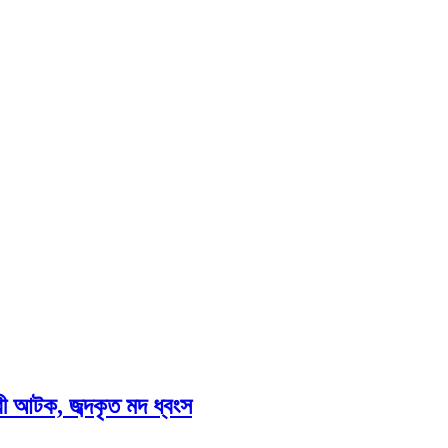
 আটক, জব্দকৃত মদ ধ্বংস