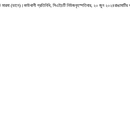
উ মারমা (ডানে)।কাউখালী প্রতিনিধি, সিএইচটি নিউজবৃহস্পতিবার, ২০ জুন ২০২৪রাঙামাটি