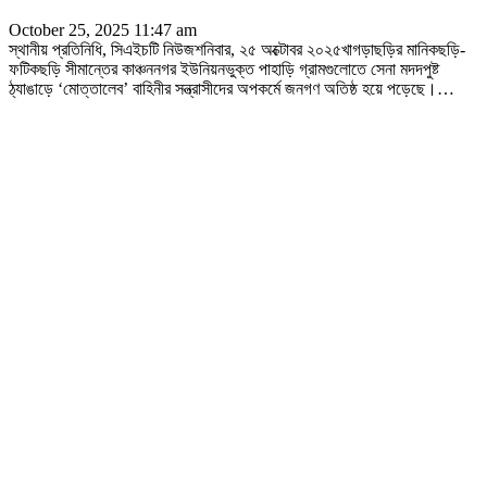
October 25, 2025 11:47 am
স্থানীয় প্রতিনিধি, সিএইচটি নিউজশনিবার, ২৫ অক্টোবর ২০২৫খাগড়াছড়ির মানিকছড়ি-
ফটিকছড়ি সীমান্তের কাঞ্চননগর ইউনিয়নভুক্ত পাহাড়ি গ্রামগুলোতে সেনা মদদপুষ্ট
ঠ্যাঙাড়ে ‘মোত্তালেব’ বাহিনীর সন্ত্রাসীদের অপকর্মে জনগণ অতিষ্ঠ হয়ে পড়েছে।
…