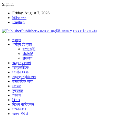
Sign in
Friday, August 7, 2026
নিউজ ব্লগ
English
Publisher - সত্য ও বস্তুনিষ্ট সংবাদ প্রচারে সর্বদা সোচ্চার
প্রচ্ছদ
পার্বত্য চট্টগ্রাম
খাগড়াছড়ি
রাঙামাটি
বান্দরবান
অন্যান্য জেলা
আন্তর্জাতিক
সংগঠন সংবাদ
মন্তব্য প্রতিবেদন
রাজনৈতিক ভাষ্য
মতামত
মুক্তমত
প্রবন্ধ
ফিচার
বিশেষ প্রতিবেদন
সাক্ষাতকার
অন্য মিডিয়া