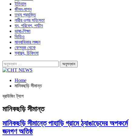
ইতিহাস
জীবন-যাপন
তথ্য প্রযুক্তি
নারীর ওপর সহিংসতা
বন, পরিবেশ, পর্যটন
ভাষা-শিক্ষা
ভিডিও
মানবাধিকার লঙ্ঘন
ফেসবুক থেকে
স্বাস্থ্য, চিকিৎসা
Home
মানিকছড়ি সীমান্ত
ব্রাউজিং ট্যাগ
মানিকছড়ি সীমান্ত
মানিকছড়ি সীমান্তে পাহাড়ি গ্রামে ঠ্যাঙাড়েদের অপকর্মে
জনগণ অতিষ্ঠ