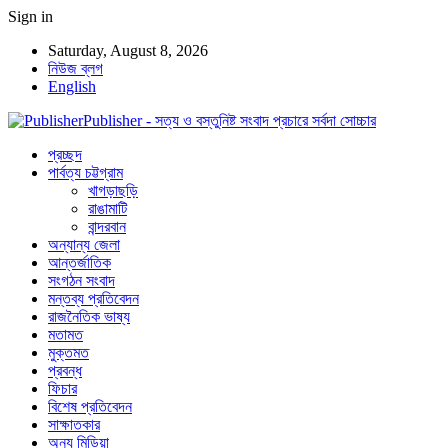
Sign in
Saturday, August 8, 2026
নিউজ ব্লগ
English
Publisher - সত্য ও বস্তুনিষ্ট সংবাদ প্রচারে সর্বদা সোচ্চার
প্রচ্ছদ
পার্বত্য চট্টগ্রাম
খাগড়াছড়ি
রাঙামাটি
বান্দরবান
অন্যান্য জেলা
আন্তর্জাতিক
সংগঠন সংবাদ
মন্তব্য প্রতিবেদন
রাজনৈতিক ভাষ্য
মতামত
মুক্তমত
প্রবন্ধ
ফিচার
বিশেষ প্রতিবেদন
সাক্ষাতকার
অন্য মিডিয়া