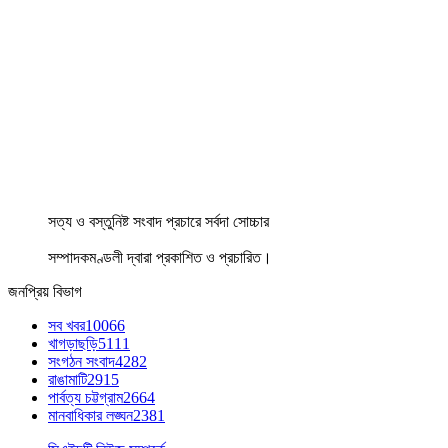
সত্য ও বস্তুনিষ্ট সংবাদ প্রচারে সর্বদা সোচ্চার
সম্পাদকমণ্ডলী দ্বারা প্রকাশিত ও প্রচারিত।
জনপ্রিয় বিভাগ
সব খবর
10066
খাগড়াছড়ি
5111
সংগঠন সংবাদ
4282
রাঙামাটি
2915
পার্বত্য চট্টগ্রাম
2664
মানবাধিকার লঙ্ঘন
2381