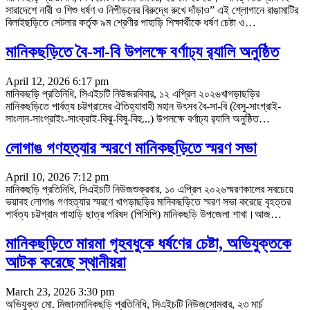
সারাদেশে নারী ও শিশু ধর্ষণ ও নিপীড়নের বিরুদ্ধে রুখে দাঁড়াও” এই শ্লোগানে রাঙামাটির
বিলাইছড়িতে সেটলার কর্তৃক ৯ম শ্রেণীর পাহাড়ি শিক্ষার্থীকে ধর্ষণ চেষ্টা ও
…
মানিকছড়িতে বৈ-সা-বি উপলক্ষে বর্ণাঢ্য র‌্যালি অনুষ্ঠিত
April 12, 2026 6:17 pm
মানিকছড়ি প্রতিনিধি, সিএইচটি নিউজরবিবার, ১২ এপ্রিল ২০২৬খাগড়াছড়ির
মানিকছড়িতে পার্বত্য চট্টগ্রামের ঐতিহ্যাবাহী মহান উৎসব বৈ-সা-বি (বৈসু-সাংগ্রাই-
সাংলান-সাংগ্রাইং-সাংক্রাই-বিঝু-বিষু-বিহু...) উপলক্ষে বর্ণাঢ্য র‌্যালি অনুষ্ঠিত
…
লোগাঙ গণহত্যার স্মরণে মানিকছড়িতে স্মরণ সভা
April 10, 2026 7:12 pm
মানিকছড়ি প্রতিনিধি, সিএইচটি নিউজশুক্রবার, ১০ এপ্রিল ২০২৬স্মরণকালের সবচেয়ে
ভয়াবহ লোগাঙ গণহত্যার স্মরণে খাগড়াছড়ির মানিকছড়িতে স্মরণ সভা করেছে বৃহত্তর
পার্বত্য চট্টগ্রাম পাহাড়ি ছাত্র পরিষদ (পিসিপি) মানিকছড়ি উপজেলা শাখা।আজ
…
মানিকছড়িতে মারমা গৃহবধুকে ধর্ষণের চেষ্টা, অভিযুক্তকে
আটক করেছে স্থানীয়রা
March 23, 2026 3:30 pm
অভিযুক্ত মো. মিজান‎মানিকছড়ি প্রতিনিধি, সিএইচটি নিউজসোমবার, ২৩ মার্চ