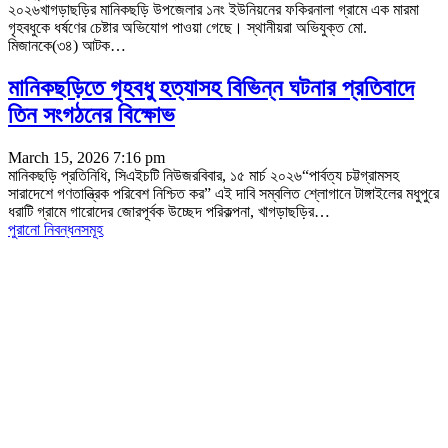
২০২৬‎খাগড়াছড়ির মানিকছড়ি উপজেলার ১নং ইউনিয়নের ফকিরনালা গ্রামে এক মারমা
গৃহবধুকে ধর্ষণের চেষ্টার অভিযোগ পাওয়া গেছে। স্থানীয়রা অভিযুক্ত মো.
মিজানকে(৩৪) আটক
…
মানিকছড়িতে গৃহবধু হত্যাসহ বিভিন্ন ঘটনার প্রতিবাদে
তিন সংগঠনের বিক্ষোভ
March 15, 2026 7:16 pm
‎মানিকছড়ি প্রতিনিধি, সিএইচটি নিউজরবিবার, ১৫ মার্চ ২০২৬‎“পার্বত্য চট্টগ্রামসহ
সারাদেশে গণতান্ত্রিক পরিবেশ নিশ্চিত কর” এই দাবি সম্বলিত শ্লোগানে টাঙ্গাইলের মধুপুরে
ধরাটি গ্রামে গারোদের জোরপূর্বক উচ্ছেদ পরিকল্পনা, খাগড়াছড়ির
…
পুরানো নিবন্ধনসমূহ