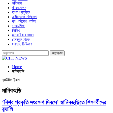
ইতিহাস
জীবন-যাপন
তথ্য প্রযুক্তি
নারীর ওপর সহিংসতা
বন, পরিবেশ, পর্যটন
ভাষা-শিক্ষা
ভিডিও
মানবাধিকার লঙ্ঘন
ফেসবুক থেকে
স্বাস্থ্য, চিকিৎসা
Home
মানিকছড়ি
ব্রাউজিং ট্যাগ
মানিকছড়ি
‘বিশ্ব প্রকৃতি সংরক্ষণ দিবসে’ মানিকছড়িতে শিক্ষার্থীদের
র‌্যালি