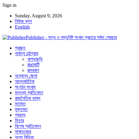
Sign in
Sunday, August 9, 2026
নিউজ ব্লগ
English
Publisher - সত্য ও বস্তুনিষ্ট সংবাদ প্রচারে সর্বদা সোচ্চার
প্রচ্ছদ
পার্বত্য চট্টগ্রাম
খাগড়াছড়ি
রাঙামাটি
বান্দরবান
অন্যান্য জেলা
আন্তর্জাতিক
সংগঠন সংবাদ
মন্তব্য প্রতিবেদন
রাজনৈতিক ভাষ্য
মতামত
মুক্তমত
প্রবন্ধ
ফিচার
বিশেষ প্রতিবেদন
সাক্ষাতকার
অন্য মিডিয়া