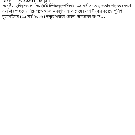
March 19, 2026 8:59 pm
সংগৃহীত ছবিবান্দরবান, সিএইচটি নিউজবৃহস্পতিবার, ১৯ মার্চ ২০২৬বান্দরবান শহরের মেঘলা
এলাকার পাহাড়ের নিচে পড়ে থাকা অবস্থায় মা ও মেয়ের লাশ উদ্ধার করেছে পুলিশ।
বৃহস্পতিবার (১৯ মার্চ ২০২৬) দুপুরে শহরের মেঘলা লালমোহন বাগান
…