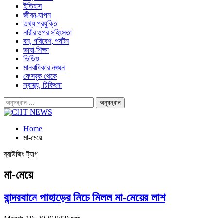
ইতিহাস
জীবন-যাপন
তথ্য প্রযুক্তি
নারীর ওপর সহিংসতা
বন, পরিবেশ, পর্যটন
ভাষা-শিক্ষা
ভিডিও
মানবাধিকার লঙ্ঘন
ফেসবুক থেকে
স্বাস্থ্য, চিকিৎসা
Home
মা-মেয়ে
ব্রাউজিং ট্যাগ
মা-মেয়ে
বান্দরবানে পাহাড়ের নিচে মিলল মা-মেয়ের লাশ