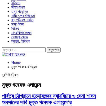
ইতিহাস
জীবন-যাপন
তথ্য প্রযুক্তি
নারীর ওপর সহিংসতা
বন, পরিবেশ, পর্যটন
ভাষা-শিক্ষা
ভিডিও
মানবাধিকার লঙ্ঘন
ফেসবুক থেকে
স্বাস্থ্য, চিকিৎসা
Home
মুক্ত গবেষক এলায়েন্স
ব্রাউজিং ট্যাগ
মুক্ত গবেষক এলায়েন্স
পার্বত্য চট্টগ্রামে হত্যাযজ্ঞের ন্যায়বিচার ও সেনা শাসন
অবসানের দাবি মুক্ত গবেষক এলায়েন্স’র