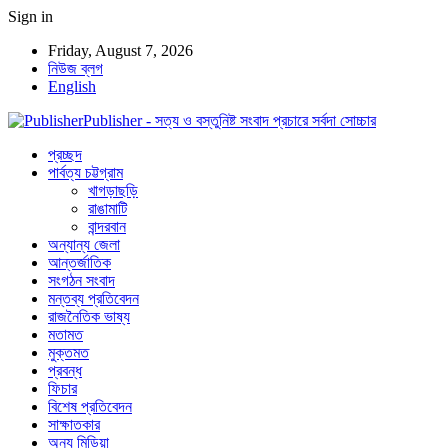
Sign in
Friday, August 7, 2026
নিউজ ব্লগ
English
Publisher - সত্য ও বস্তুনিষ্ট সংবাদ প্রচারে সর্বদা সোচ্চার
প্রচ্ছদ
পার্বত্য চট্টগ্রাম
খাগড়াছড়ি
রাঙামাটি
বান্দরবান
অন্যান্য জেলা
আন্তর্জাতিক
সংগঠন সংবাদ
মন্তব্য প্রতিবেদন
রাজনৈতিক ভাষ্য
মতামত
মুক্তমত
প্রবন্ধ
ফিচার
বিশেষ প্রতিবেদন
সাক্ষাতকার
অন্য মিডিয়া