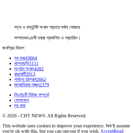
সত্য ও বস্তুনিষ্ট সংবাদ প্রচারে সর্বদা সোচ্চার
সম্পাদকমণ্ডলী দ্বারা প্রকাশিত ও প্রচারিত।
জনপ্রিয় বিভাগ
সব খবর
10064
খাগড়াছড়ি
5111
সংগঠন সংবাদ
4282
রাঙামাটি
2913
পার্বত্য চট্টগ্রাম
2662
মানবাধিকার লঙ্ঘন
2379
সিএইচটি নিউজ সম্পর্কে
যোগাযোগ
সব খবর
© 2026 - CHT NEWS. All Rights Reserved.
This website uses cookies to improve your experience. We'll assume
you're ok with this, but you can opt-out if you wish.
Accept
Read