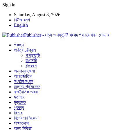
Sign in
Saturday, August 8, 2026
নিউজ ব্লগ
English
Publisher - সত্য ও বস্তুনিষ্ট সংবাদ প্রচারে সর্বদা সোচ্চার
প্রচ্ছদ
পার্বত্য চট্টগ্রাম
খাগড়াছড়ি
রাঙামাটি
বান্দরবান
অন্যান্য জেলা
আন্তর্জাতিক
সংগঠন সংবাদ
মন্তব্য প্রতিবেদন
রাজনৈতিক ভাষ্য
মতামত
মুক্তমত
প্রবন্ধ
ফিচার
বিশেষ প্রতিবেদন
সাক্ষাতকার
অন্য মিডিয়া