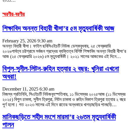
২০১১
…
স্মরণীয়-বরণীয়
শিক্ষাবিদ অনন্ত বিহারী খীসা’র ৫ম মৃত্যুবার্ষিকী আজ
February 25, 2026 9:30 am
অনন্ত বিহারী খীসা। ফাইল ছবিসিএইচটি নিউজ ডেস্কবুধবার, ২৫ ফেব্রুয়ারি
২০২৬পার্বত্য চট্টগ্রামে সর্বজন শ্রদ্ধেয় ব্যক্তিত্ব বিশিষ্ট শিক্ষাবিদ অনন্ত বিহারী খীসা’র
আজ (২৫ ফেব্রুয়ারি ২০২৬) ৫ম মৃত্যুবার্ষিকী। ২০২১ সালের আজকের এই দিনে
…
বিপুল-সুনীল-লিটন-রুহিন হত্যার ২ বছর: খুনিরা এখনো
অধরা!
December 11, 2025 6:30 am
নিজস্ব প্রতিনিধি, সিএইচটি নিউজবৃহস্পতিবার, ১১ ডিসেম্বর ২০২৫আজ (১১ ডিসেম্বর
২০২৫) বিপুল চাকমা, সুনীল ত্রিপুরা, লিটন চাকমা ও রুহিন বিকাশ ত্রিপুরা হত্যার ২ বছর
পুর্ণ হলো। গত ২০২৩ সালের এই দিনে রাতের অন্ধকারে খাগড়াছড়ির পানছড়ি
…
মানিকছড়িতে শহীদ মংশে মারমা’র ২৬তম মৃত্যুবার্ষিকী
পালন