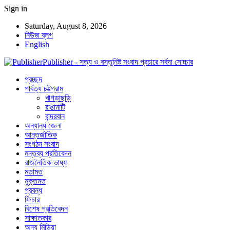
Sign in
Saturday, August 8, 2026
নিউজ ব্লগ
English
Publisher - সত্য ও বস্তুনিষ্ট সংবাদ প্রচারে সর্বদা সোচ্চার
প্রচ্ছদ
পার্বত্য চট্টগ্রাম
খাগড়াছড়ি
রাঙামাটি
বান্দরবান
অন্যান্য জেলা
আন্তর্জাতিক
সংগঠন সংবাদ
মন্তব্য প্রতিবেদন
রাজনৈতিক ভাষ্য
মতামত
মুক্তমত
প্রবন্ধ
ফিচার
বিশেষ প্রতিবেদন
সাক্ষাতকার
অন্য মিডিয়া