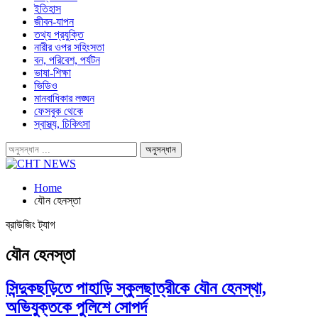
ইতিহাস
জীবন-যাপন
তথ্য প্রযুক্তি
নারীর ওপর সহিংসতা
বন, পরিবেশ, পর্যটন
ভাষা-শিক্ষা
ভিডিও
মানবাধিকার লঙ্ঘন
ফেসবুক থেকে
স্বাস্থ্য, চিকিৎসা
Home
যৌন হেনস্তা
ব্রাউজিং ট্যাগ
যৌন হেনস্তা
সিন্দুকছড়িতে পাহাড়ি স্কুলছাত্রীকে যৌন হেনস্থা,
অভিযুক্তকে পুলিশে সোপর্দ