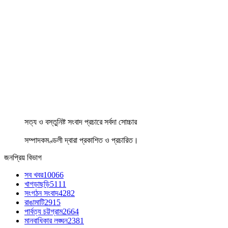
সত্য ও বস্তুনিষ্ট সংবাদ প্রচারে সর্বদা সোচ্চার
সম্পাদকমণ্ডলী দ্বারা প্রকাশিত ও প্রচারিত।
জনপ্রিয় বিভাগ
সব খবর
10066
খাগড়াছড়ি
5111
সংগঠন সংবাদ
4282
রাঙামাটি
2915
পার্বত্য চট্টগ্রাম
2664
মানবাধিকার লঙ্ঘন
2381