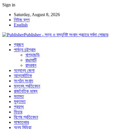
Sign in
Saturday, August 8, 2026
নিউজ ব্লগ
English
Publisher - সত্য ও বস্তুনিষ্ট সংবাদ প্রচারে সর্বদা সোচ্চার
প্রচ্ছদ
পার্বত্য চট্টগ্রাম
খাগড়াছড়ি
রাঙামাটি
বান্দরবান
অন্যান্য জেলা
আন্তর্জাতিক
সংগঠন সংবাদ
মন্তব্য প্রতিবেদন
রাজনৈতিক ভাষ্য
মতামত
মুক্তমত
প্রবন্ধ
ফিচার
বিশেষ প্রতিবেদন
সাক্ষাতকার
অন্য মিডিয়া