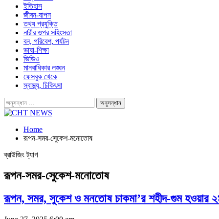
ইতিহাস
জীবন-যাপন
তথ্য প্রযুক্তি
নারীর ওপর সহিংসতা
বন, পরিবেশ, পর্যটন
ভাষা-শিক্ষা
ভিডিও
মানবাধিকার লঙ্ঘন
ফেসবুক থেকে
স্বাস্থ্য, চিকিৎসা
Home
রূপন-সমর-সেুকেশ-মনোতোষ
ব্রাউজিং ট্যাগ
রূপন-সমর-সেুকেশ-মনোতোষ
রূপন, সমর, সুকেশ ও মনতোষ চাকমা’র শহীদ-গুম হওয়ার 