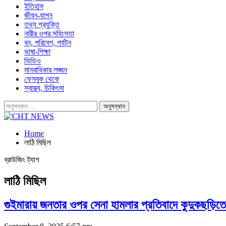
ইতিহাস
জীবন-যাপন
তথ্য প্রযুক্তি
নারীর ওপর সহিংসতা
বন, পরিবেশ, পর্যটন
ভাষা-শিক্ষা
ভিডিও
মানবাধিকার লঙ্ঘন
ফেসবুক থেকে
স্বাস্থ্য, চিকিৎসা
Home
লাঠি মিছিল
ব্রাউজিং ট্যাগ
লাঠি মিছিল
গুইমারায় জনতার ওপর সেনা হামলার প্রতিবাদে কুদুকছড়িতে