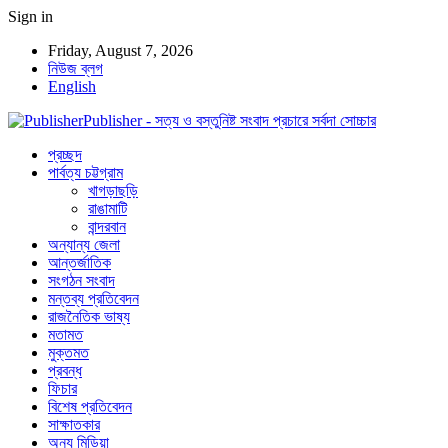
Sign in
Friday, August 7, 2026
নিউজ ব্লগ
English
Publisher - সত্য ও বস্তুনিষ্ট সংবাদ প্রচারে সর্বদা সোচ্চার
প্রচ্ছদ
পার্বত্য চট্টগ্রাম
খাগড়াছড়ি
রাঙামাটি
বান্দরবান
অন্যান্য জেলা
আন্তর্জাতিক
সংগঠন সংবাদ
মন্তব্য প্রতিবেদন
রাজনৈতিক ভাষ্য
মতামত
মুক্তমত
প্রবন্ধ
ফিচার
বিশেষ প্রতিবেদন
সাক্ষাতকার
অন্য মিডিয়া