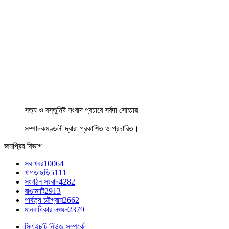
সত্য ও বস্তুনিষ্ট সংবাদ প্রচারে সর্বদা সোচ্চার
সম্পাদকমণ্ডলী দ্বারা প্রকাশিত ও প্রচারিত।
জনপ্রিয় বিভাগ
সব খবর
10064
খাগড়াছড়ি
5111
সংগঠন সংবাদ
4282
রাঙামাটি
2913
পার্বত্য চট্টগ্রাম
2662
মানবাধিকার লঙ্ঘন
2379
সিএইচটি নিউজ সম্পর্কে