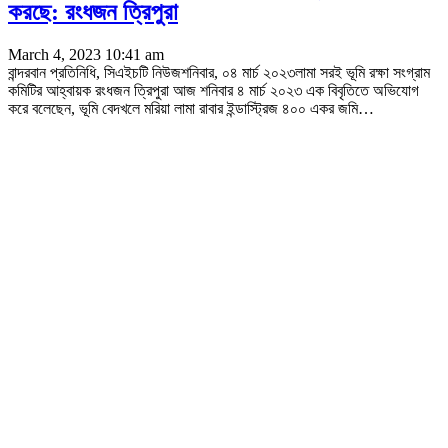
করছে: রংধজন ত্রিপুরা
March 4, 2023 10:41 am
বান্দরবান প্রতিনিধি, সিএইচটি নিউজশনিবার, ০৪ মার্চ ২০২৩লামা সরই ভূমি রক্ষা সংগ্রাম
কমিটির আহ্বায়ক রংধজন ত্রিপুরা আজ শনিবার ৪ মার্চ ২০২৩ এক বিবৃতিতে অভিযোগ
করে বলেছেন, ভূমি বেদখলে মরিয়া লামা রাবার ইন্ডাস্ট্রিজ ৪০০ একর জমি
…