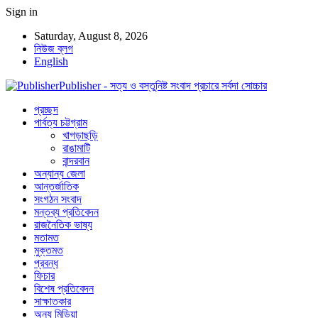
Sign in
Saturday, August 8, 2026
নিউজ ব্লগ
English
Publisher - সত্য ও বস্তুনিষ্ট সংবাদ প্রচারে সর্বদা সোচ্চার
প্রচ্ছদ
পার্বত্য চট্টগ্রাম
খাগড়াছড়ি
রাঙামাটি
বান্দরবান
অন্যান্য জেলা
আন্তর্জাতিক
সংগঠন সংবাদ
মন্তব্য প্রতিবেদন
রাজনৈতিক ভাষ্য
মতামত
মুক্তমত
প্রবন্ধ
ফিচার
বিশেষ প্রতিবেদন
সাক্ষাতকার
অন্য মিডিয়া