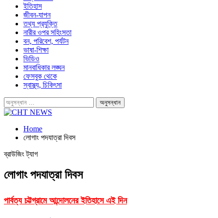
ইতিহাস
জীবন-যাপন
তথ্য প্রযুক্তি
নারীর ওপর সহিংসতা
বন, পরিবেশ, পর্যটন
ভাষা-শিক্ষা
ভিডিও
মানবাধিকার লঙ্ঘন
ফেসবুক থেকে
স্বাস্থ্য, চিকিৎসা
Home
লোগাং পদযাত্রা দিবস
ব্রাউজিং ট্যাগ
লোগাং পদযাত্রা দিবস
পার্বত্য চট্টগ্রামে আন্দোলনের ইতিহাসে এই দিন