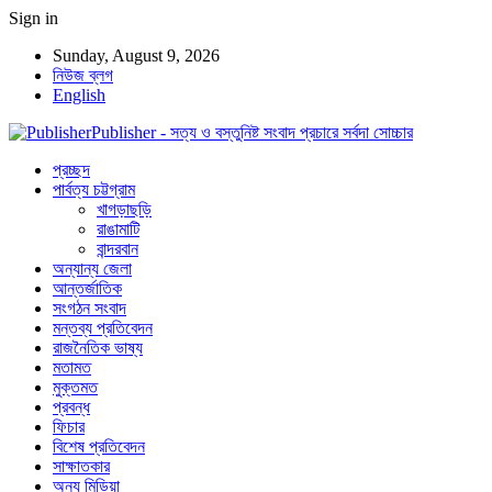
Sign in
Sunday, August 9, 2026
নিউজ ব্লগ
English
Publisher - সত্য ও বস্তুনিষ্ট সংবাদ প্রচারে সর্বদা সোচ্চার
প্রচ্ছদ
পার্বত্য চট্টগ্রাম
খাগড়াছড়ি
রাঙামাটি
বান্দরবান
অন্যান্য জেলা
আন্তর্জাতিক
সংগঠন সংবাদ
মন্তব্য প্রতিবেদন
রাজনৈতিক ভাষ্য
মতামত
মুক্তমত
প্রবন্ধ
ফিচার
বিশেষ প্রতিবেদন
সাক্ষাতকার
অন্য মিডিয়া