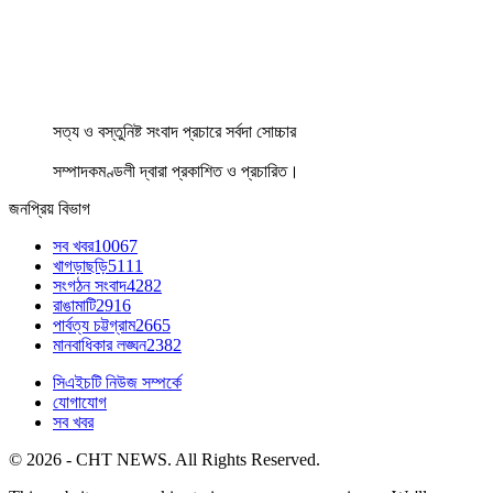
সত্য ও বস্তুনিষ্ট সংবাদ প্রচারে সর্বদা সোচ্চার
সম্পাদকমণ্ডলী দ্বারা প্রকাশিত ও প্রচারিত।
জনপ্রিয় বিভাগ
সব খবর
10067
খাগড়াছড়ি
5111
সংগঠন সংবাদ
4282
রাঙামাটি
2916
পার্বত্য চট্টগ্রাম
2665
মানবাধিকার লঙ্ঘন
2382
সিএইচটি নিউজ সম্পর্কে
যোগাযোগ
সব খবর
© 2026 - CHT NEWS. All Rights Reserved.