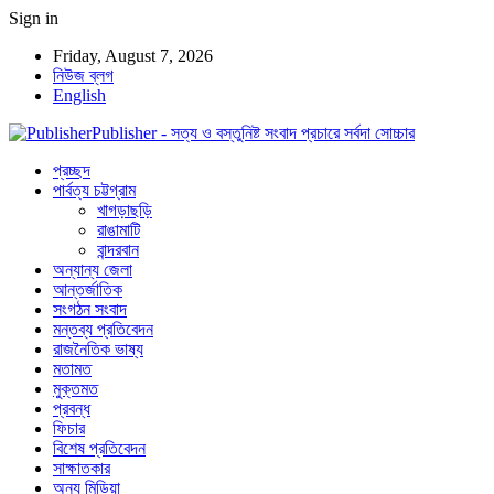
Sign in
Friday, August 7, 2026
নিউজ ব্লগ
English
Publisher - সত্য ও বস্তুনিষ্ট সংবাদ প্রচারে সর্বদা সোচ্চার
প্রচ্ছদ
পার্বত্য চট্টগ্রাম
খাগড়াছড়ি
রাঙামাটি
বান্দরবান
অন্যান্য জেলা
আন্তর্জাতিক
সংগঠন সংবাদ
মন্তব্য প্রতিবেদন
রাজনৈতিক ভাষ্য
মতামত
মুক্তমত
প্রবন্ধ
ফিচার
বিশেষ প্রতিবেদন
সাক্ষাতকার
অন্য মিডিয়া