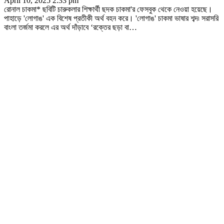
April 10, 2025 2:33 pm
রোনাল চাকমা* ছবিটি চারুকলার শিক্ষার্থী ছদক চাকমা'র ফেসবুক থেকে নেওয়া হয়েছে।
পাহাড়ে 'লোগাঙ' এক বিশেষ প্রতীকী অর্থ বহন করে। 'লোগাঙ' চাকমা ভাষার শব্দ৷ সরাসরি
বাংলা তর্জমা করলে এর অর্থ দাঁড়াবে ‘রক্তের ছড়া বা
…