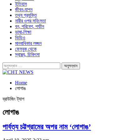
ইতিহাস
জীবন-যাপন
তথ্য প্রযুক্তি
নারীর ওপর সহিংসতা
বন, পরিবেশ, পর্যটন
ভাষা-শিক্ষা
ভিডিও
মানবাধিকার লঙ্ঘন
ফেসবুক থেকে
স্বাস্থ্য, চিকিৎসা
Home
লোগাঙ
ব্রাউজিং ট্যাগ
লোগাঙ
পার্বত্য চট্টগ্রামের অপর নাম ‘লোগাঙ’