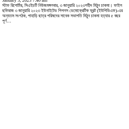
January 3, 2023 7:40 am
স্টাফ রিপোর্টার, সিএইচটি নিউজমঙ্গলবার, ৩ জানুয়ারি ২০২৩শহীদ মিঠুন চাকমা। ফাইল
ছবিআজ ৩ জানুয়ারি ২০২৩ ইউনাইটেড পিপলস ডেমোক্রেটিক ফ্রন্ট (ইউপিডিএফ)-এর
অন্যতম সংগঠক, পাহাড়ি ছাত্র পরিষদের সাবেক সভাপতি মিঠুন চাকমা হত্যার ৫ বছর
পূর্ণ
…