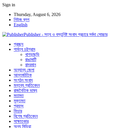
Sign in
Thursday, August 6, 2026
নিউজ ব্লগ
English
Publisher - সত্য ও বস্তুনিষ্ট সংবাদ প্রচারে সর্বদা সোচ্চার
প্রচ্ছদ
পার্বত্য চট্টগ্রাম
খাগড়াছড়ি
রাঙামাটি
বান্দরবান
অন্যান্য জেলা
আন্তর্জাতিক
সংগঠন সংবাদ
মন্তব্য প্রতিবেদন
রাজনৈতিক ভাষ্য
মতামত
মুক্তমত
প্রবন্ধ
ফিচার
বিশেষ প্রতিবেদন
সাক্ষাতকার
অন্য মিডিয়া