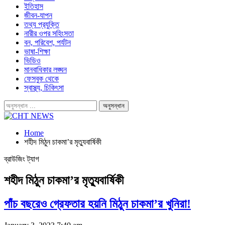
ইতিহাস
জীবন-যাপন
তথ্য প্রযুক্তি
নারীর ওপর সহিংসতা
বন, পরিবেশ, পর্যটন
ভাষা-শিক্ষা
ভিডিও
মানবাধিকার লঙ্ঘন
ফেসবুক থেকে
স্বাস্থ্য, চিকিৎসা
Home
শহীদ মিঠুন চাকমা’র মৃত্যুবার্ষিকী
ব্রাউজিং ট্যাগ
শহীদ মিঠুন চাকমা’র মৃত্যুবার্ষিকী
পাঁচ বছরেও গ্রেফতার হয়নি মিঠুন চাকমা’র খুনিরা!