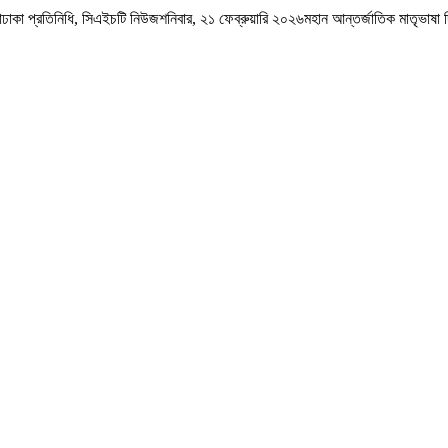
াকা প্রতিনিধি, সিএইচটি নিউজশনিবার, ২১ ফেব্রুয়ারি ২০২৬মহান আন্তর্জাতিক মাতৃভাষা দি