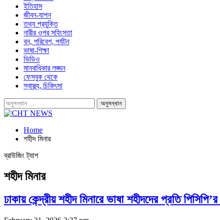
ইতিহাস
জীবন-যাপন
তথ্য প্রযুক্তি
নারীর ওপর সহিংসতা
বন, পরিবেশ, পর্যটন
ভাষা-শিক্ষা
ভিডিও
মানবাধিকার লঙ্ঘন
ফেসবুক থেকে
স্বাস্থ্য, চিকিৎসা
Home
শহীদ মিনার
ব্রাউজিং ট্যাগ
শহীদ মিনার
ঢাকায় কেন্দ্রীয় শহীদ মিনারে ভাষা শহীদদের প্রতি পিসিপি’র