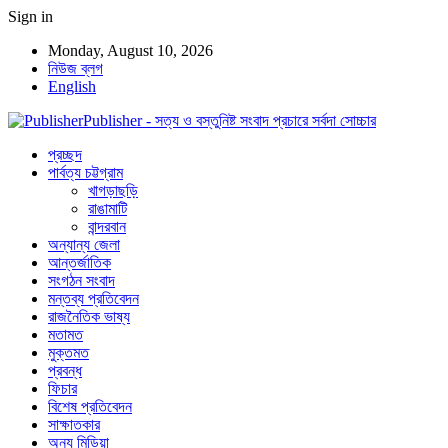
Sign in
Monday, August 10, 2026
নিউজ ব্লগ
English
Publisher - সত্য ও বস্তুনিষ্ট সংবাদ প্রচারে সর্বদা সোচ্চার
প্রচ্ছদ
পার্বত্য চট্টগ্রাম
খাগড়াছড়ি
রাঙামাটি
বান্দরবান
অন্যান্য জেলা
আন্তর্জাতিক
সংগঠন সংবাদ
মন্তব্য প্রতিবেদন
রাজনৈতিক ভাষ্য
মতামত
মুক্তমত
প্রবন্ধ
ফিচার
বিশেষ প্রতিবেদন
সাক্ষাতকার
অন্য মিডিয়া