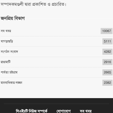
সম্পাদকমণ্ডলী দ্বারা প্রকাশিত ও প্রচারিত।
জনপ্রিয় বিভাগ
সব খবর
10067
খাগড়াছড়ি
5111
সংগঠন সংবাদ
4282
রাঙামাটি
2916
পার্বত্য চট্টগ্রাম
2665
মানবাধিকার লঙ্ঘন
2382
সিএইচটি নিউজ সম্পর্কে
যোগাযোগ
সব খবর