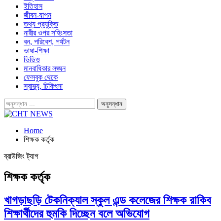
ইতিহাস
জীবন-যাপন
তথ্য প্রযুক্তি
নারীর ওপর সহিংসতা
বন, পরিবেশ, পর্যটন
ভাষা-শিক্ষা
ভিডিও
মানবাধিকার লঙ্ঘন
ফেসবুক থেকে
স্বাস্থ্য, চিকিৎসা
Home
শিক্ষক কর্তৃক
ব্রাউজিং ট্যাগ
শিক্ষক কর্তৃক
খাগড়াছড়ি টেকনিক্যাল স্কুল এন্ড কলেজের শিক্ষক রাকিব
শিক্ষার্থীদের হুমকি দিচ্ছেন বলে অভিযোগ