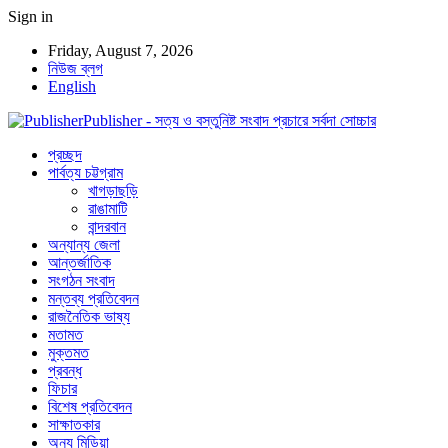
Sign in
Friday, August 7, 2026
নিউজ ব্লগ
English
Publisher - সত্য ও বস্তুনিষ্ট সংবাদ প্রচারে সর্বদা সোচ্চার
প্রচ্ছদ
পার্বত্য চট্টগ্রাম
খাগড়াছড়ি
রাঙামাটি
বান্দরবান
অন্যান্য জেলা
আন্তর্জাতিক
সংগঠন সংবাদ
মন্তব্য প্রতিবেদন
রাজনৈতিক ভাষ্য
মতামত
মুক্তমত
প্রবন্ধ
ফিচার
বিশেষ প্রতিবেদন
সাক্ষাতকার
অন্য মিডিয়া