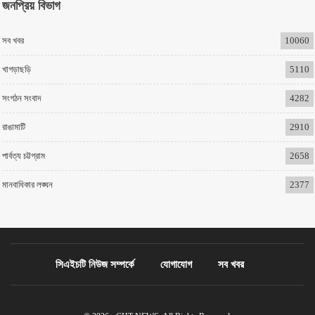
জনপ্রিয় বিভাগ
সব খবর
10060
খাগড়াছড়ি
5110
সংগঠন সংবাদ
4282
রাঙামাটি
2910
পার্বত্য চট্টগ্রাম
2658
মানবাধিকার লঙ্ঘন
2377
সিএইচটি নিউজ সম্পর্কে
যোগাযোগ
সব খবর