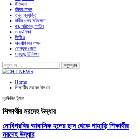
ইতিহাস
জীবন-যাপন
তথ্য প্রযুক্তি
নারীর ওপর সহিংসতা
বন, পরিবেশ, পর্যটন
ভাষা-শিক্ষা
ভিডিও
মানবাধিকার লঙ্ঘন
ফেসবুক থেকে
স্বাস্থ্য, চিকিৎসা
Home
শিক্ষার্থীর মরদেহ উদ্ধার
ব্রাউজিং ট্যাগ
শিক্ষার্থীর মরদেহ উদ্ধার
নোবিপ্রবির আবাসিক হলের ছাদ থেকে পাহাড়ি শিক্ষার্থীর
মরদেহ উদ্ধার