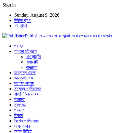
Sign in
Sunday, August 9, 2026
নিউজ ব্লগ
English
Publisher - সত্য ও বস্তুনিষ্ট সংবাদ প্রচারে সর্বদা সোচ্চার
প্রচ্ছদ
পার্বত্য চট্টগ্রাম
খাগড়াছড়ি
রাঙামাটি
বান্দরবান
অন্যান্য জেলা
আন্তর্জাতিক
সংগঠন সংবাদ
মন্তব্য প্রতিবেদন
রাজনৈতিক ভাষ্য
মতামত
মুক্তমত
প্রবন্ধ
ফিচার
বিশেষ প্রতিবেদন
সাক্ষাতকার
অন্য মিডিয়া