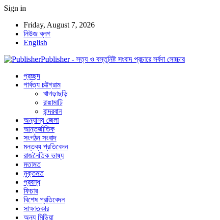
Sign in
Friday, August 7, 2026
নিউজ ব্লগ
English
Publisher - সত্য ও বস্তুনিষ্ট সংবাদ প্রচারে সর্বদা সোচ্চার
প্রচ্ছদ
পার্বত্য চট্টগ্রাম
খাগড়াছড়ি
রাঙামাটি
বান্দরবান
অন্যান্য জেলা
আন্তর্জাতিক
সংগঠন সংবাদ
মন্তব্য প্রতিবেদন
রাজনৈতিক ভাষ্য
মতামত
মুক্তমত
প্রবন্ধ
ফিচার
বিশেষ প্রতিবেদন
সাক্ষাতকার
অন্য মিডিয়া