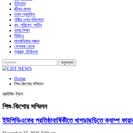
ইতিহাস
জীবন-যাপন
তথ্য প্রযুক্তি
নারীর ওপর সহিংসতা
বন, পরিবেশ, পর্যটন
ভাষা-শিক্ষা
ভিডিও
মানবাধিকার লঙ্ঘন
ফেসবুক থেকে
স্বাস্থ্য, চিকিৎসা
Home
শিশু-কিশোর সম্মিলন
ব্রাউজিং ট্যাগ
শিশু-কিশোর সম্মিলন
ইউপিডিএফের প্রতিষ্ঠাবার্ষিকীতে খাগড়াছড়িতে ক্যাম্প ফায