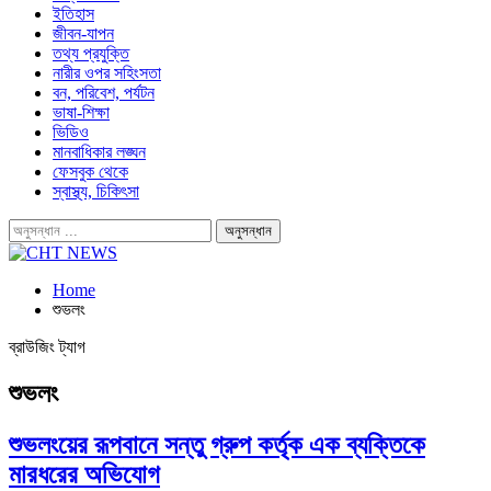
ইতিহাস
জীবন-যাপন
তথ্য প্রযুক্তি
নারীর ওপর সহিংসতা
বন, পরিবেশ, পর্যটন
ভাষা-শিক্ষা
ভিডিও
মানবাধিকার লঙ্ঘন
ফেসবুক থেকে
স্বাস্থ্য, চিকিৎসা
Home
শুভলং
ব্রাউজিং ট্যাগ
শুভলং
শুভলংয়ের রূপবানে সন্তু গ্রুপ কর্তৃক এক ব্যক্তিকে
মারধরের অভিযোগ