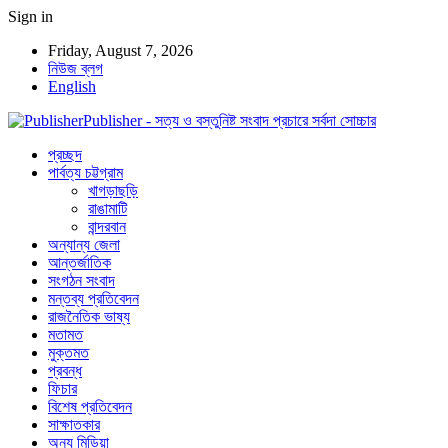
Sign in
Friday, August 7, 2026
নিউজ ব্লগ
English
Publisher - সত্য ও বস্তুনিষ্ট সংবাদ প্রচারে সর্বদা সোচ্চার
প্রচ্ছদ
পার্বত্য চট্টগ্রাম
খাগড়াছড়ি
রাঙামাটি
বান্দরবান
অন্যান্য জেলা
আন্তর্জাতিক
সংগঠন সংবাদ
মন্তব্য প্রতিবেদন
রাজনৈতিক ভাষ্য
মতামত
মুক্তমত
প্রবন্ধ
ফিচার
বিশেষ প্রতিবেদন
সাক্ষাতকার
অন্য মিডিয়া