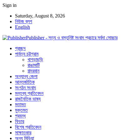
Sign in
Saturday, August 8, 2026
নিউজ ব্লগ
English
Publisher - সত্য ও বস্তুনিষ্ট সংবাদ প্রচারে সর্বদা সোচ্চার
প্রচ্ছদ
পার্বত্য চট্টগ্রাম
খাগড়াছড়ি
রাঙামাটি
বান্দরবান
অন্যান্য জেলা
আন্তর্জাতিক
সংগঠন সংবাদ
মন্তব্য প্রতিবেদন
রাজনৈতিক ভাষ্য
মতামত
মুক্তমত
প্রবন্ধ
ফিচার
বিশেষ প্রতিবেদন
সাক্ষাতকার
অন্য মিডিয়া