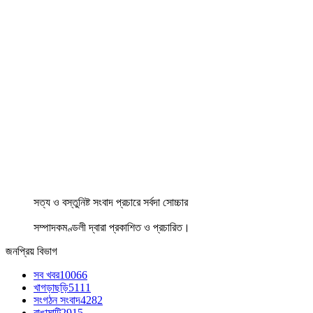
সত্য ও বস্তুনিষ্ট সংবাদ প্রচারে সর্বদা সোচ্চার
সম্পাদকমণ্ডলী দ্বারা প্রকাশিত ও প্রচারিত।
জনপ্রিয় বিভাগ
সব খবর
10066
খাগড়াছড়ি
5111
সংগঠন সংবাদ
4282
রাঙামাটি
2915