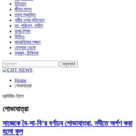
ইতিহাস
জীবন-যাপন
তথ্য প্রযুক্তি
নারীর ওপর সহিংসতা
বন, পরিবেশ, পর্যটন
ভাষা-শিক্ষা
ভিডিও
মানবাধিকার লঙ্ঘন
ফেসবুক থেকে
স্বাস্থ্য, চিকিৎসা
Home
শোভাযাত্রা
ব্রাউজিং ট্যাগ
শোভাযাত্রা
সাজেকে বৈ-সা-বি’র বর্ণাঢ্য শোভাযাত্রা, নদীতে অর্পণ করা
হলো ফুল