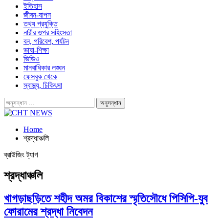
ইতিহাস
জীবন-যাপন
তথ্য প্রযুক্তি
নারীর ওপর সহিংসতা
বন, পরিবেশ, পর্যটন
ভাষা-শিক্ষা
ভিডিও
মানবাধিকার লঙ্ঘন
ফেসবুক থেকে
স্বাস্থ্য, চিকিৎসা
Home
শ্রদ্ধাঞ্চলি
ব্রাউজিং ট্যাগ
শ্রদ্ধাঞ্চলি
খাগড়াছড়িতে শহীদ অমর বিকাশের স্মৃতিসৌধে পিসিপি-যুব
ফোরামের শ্রদ্ধা নিবেদন