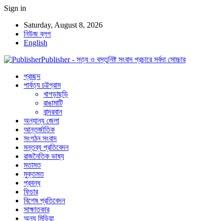
Sign in
Saturday, August 8, 2026
নিউজ ব্লগ
English
Publisher - সত্য ও বস্তুনিষ্ট সংবাদ প্রচারে সর্বদা সোচ্চার
প্রচ্ছদ
পার্বত্য চট্টগ্রাম
খাগড়াছড়ি
রাঙামাটি
বান্দরবান
অন্যান্য জেলা
আন্তর্জাতিক
সংগঠন সংবাদ
মন্তব্য প্রতিবেদন
রাজনৈতিক ভাষ্য
মতামত
মুক্তমত
প্রবন্ধ
ফিচার
বিশেষ প্রতিবেদন
সাক্ষাতকার
অন্য মিডিয়া